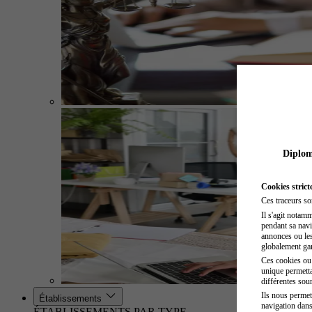
Diplome
Cookies strict
Ces traceurs so
Il s'agit notam
pendant sa navig
annonces ou les 
globalement gara
Ces cookies ou t
unique permetta
différentes sour
Ils nous permet
Établissements
navigation dans
ÉTABLISSEMENTS PAR TYPE