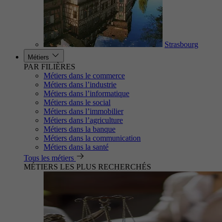
Strasbourg
Métiers
PAR FILIÈRES
Métiers dans le commerce
Métiers dans l’industrie
Métiers dans l’informatique
Métiers dans le social
Métiers dans l’immobilier
Métiers dans l’agriculture
Métiers dans la banque
Métiers dans la communication
Métiers dans la santé
Tous les métiers
MÉTIERS LES PLUS RECHERCHÉS