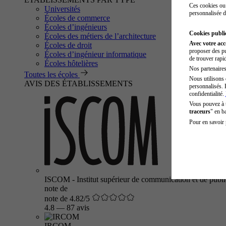
Ces cookies ou 
Universités
personnalisée d
Écoles de commerce
Écoles d’ingénieurs
Cookies public
Écoles des métiers de l’architecture
Avec votre ac
Écoles de droit
proposer des pu
Écoles d’ingénieur informatique
de trouver rapi
Écoles hôtelières
Nos partenaires 
Toutes les écoles
Nous utilisons 
AVIS DES ÉTABLISSEMENTS
personnalisés. 
confidentialité.
Vous pouvez à
traceurs
" en b
Pour en savoir 
ISCOM - Institut supérieur de communication et de public
note de
note de 4.82/5
4.8
—
87 avis
IRCOM