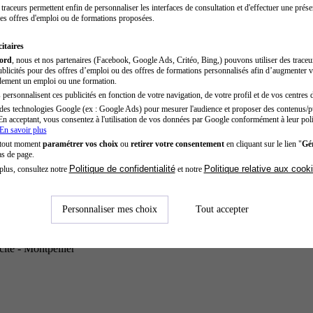
traceurs permettent enfin de personnaliser les interfaces de consultation et d'effectuer une prése
es offres d'emploi ou de formations proposées.
itaires
cord
, nous et nos partenaires (Facebook, Google Ads, Critéo, Bing,) pouvons utiliser des trace
blicités pour des offres d’emploi ou des offres de formations personnalisés afin d’augmenter v
dement un emploi ou une formation.
personnalisent ces publicités en fonction de votre navigation, de votre profil et de vos centres d
des technologies Google (ex : Google Ads) pour mesurer l'audience et proposer des contenus/pu
En acceptant, vous consentez à l'utilisation de vos données par Google conformément à leur poli
En savoir plus
 tout moment
paramétrer vos choix
ou
retirer votre consentement
en cliquant sur le lien "
Gér
as de page.
Politique de confidentialité
Politique relative aux cook
plus, consultez notre
et notre
Personnaliser mes choix
Tout accepter
ité - Montpellier