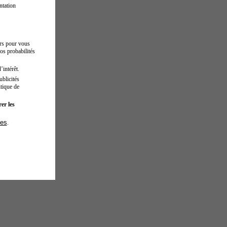
ntation
urs pour vous
os probabilités
’intérêt.
blicités
tique de
er les
ies
.