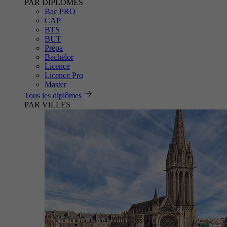
PAR DIPLÔMES
Bac PRO
CAP
BTS
BUT
Prépa
Bachelor
Licence
Licence Pro
Master
Tous les diplômes
PAR VILLES