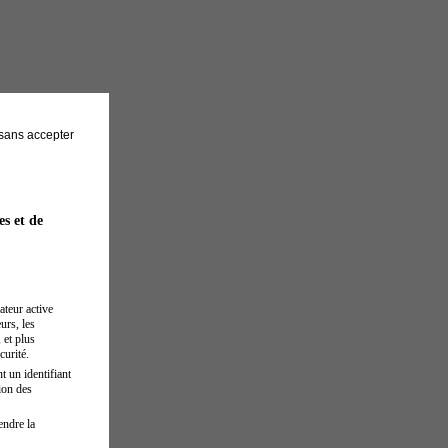
sans accepter
es et de
ateur active
urs, les
 et plus
curité.
t un identifiant
ion des
endre la