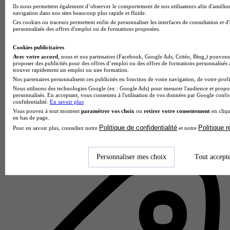
Ils nous permettent également d’observer le comportement de nos utilisateurs afin d'amélior
navigation dans nos sites beaucoup plus rapide et fluide.
Ces cookies ou traceurs permettent enfin de personnaliser les interfaces de consultation et d
personnalisée des offres d'emploi ou de formations proposées.
Cookies publicitaires
Avec votre accord
, nous et nos partenaires (Facebook, Google Ads, Critéo, Bing,) pouvons 
proposer des publicités pour des offres d’emploi ou des offres de formations personnalisés
trouver rapidement un emploi ou une formation.
Nos partenaires personnalisent ces publicités en fonction de votre navigation, de votre profil
Nous utilisons des technologies Google (ex : Google Ads) pour mesurer l'audience et propos
personnalisés. En acceptant, vous consentez à l'utilisation de vos données par Google conf
confidentialité.
En savoir plus
LiveCampus
Vous pouvez à tout moment
paramétrer vos choix
ou
retirer votre consentement
en cliqu
5.0
en bas de page.
Politique de confidentialité
Politique 
Pour en savoir plus, consultez notre
et notre
3 avis
Paris 1er
Personnaliser mes choix
Tout accept