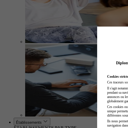
Diplome
Cookies strict
Ces traceurs so
Il s'agit notam
pendant sa navig
annonces ou les 
globalement gara
Ces cookies ou t
unique permetta
différentes sour
Ils nous permet
Établissements
navigation dans
ÉTABLISSEMENTS PAR TYPE