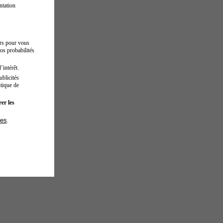
ntation
urs pour vous
os probabilités
’intérêt.
blicités
tique de
er les
ies
.