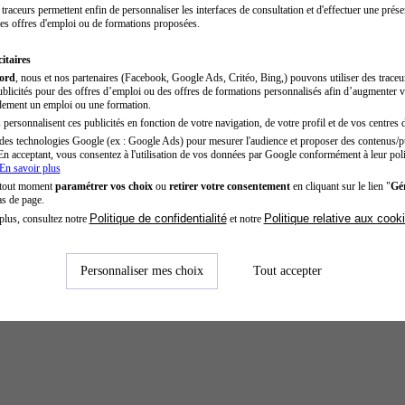
traceurs permettent enfin de personnaliser les interfaces de consultation et d'effectuer une prése
es offres d'emploi ou de formations proposées.
itaires
cord
, nous et nos partenaires (Facebook, Google Ads, Critéo, Bing,) pouvons utiliser des trace
blicités pour des offres d’emploi ou des offres de formations personnalisés afin d’augmenter v
dement un emploi ou une formation.
personnalisent ces publicités en fonction de votre navigation, de votre profil et de vos centres d
des technologies Google (ex : Google Ads) pour mesurer l'audience et proposer des contenus/pu
En acceptant, vous consentez à l'utilisation de vos données par Google conformément à leur poli
En savoir plus
 tout moment
paramétrer vos choix
ou
retirer votre consentement
en cliquant sur le lien "
Gér
as de page.
Politique de confidentialité
Politique relative aux cook
plus, consultez notre
et notre
Personnaliser mes choix
Tout accepter