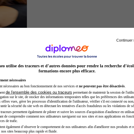
Continuer 
Préparateur physique
o utilise des traceurs et d’autres données pour rendre la recherche d’écol
formations encore plus efficace.
ement nécessaires
nt nécessaires au bon fonctionnement de nos services et
ne peuvent pas être désactivés
.
de l'ensemble des cookies ou traceurs
ment
permettant de maintenir la session de l'utilis
ation sur le site, de stocker des informations temporaires telles que les préférences des utilisate
offres vues, gérer les processus d'identification de l'utilisateur, vérifier s'il est connecté ou non,
ntir la sécurité du site web en détectant les tentatives d'accès frauduleux ou les violations de sé
raceurs permettent également de piloter et suivre les sources d'acquisition d'audience en utilisan
nt de comprendre comment nos utilisateurs naviguent sur nos sites et nos applications en fonct
Développeur web
ces de trafic.
tent également d’observer le comportement de nos utilisateurs afin d'améliorer nos produits et r
 nos sites beaucoup plus rapide et fluide.