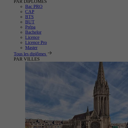
PAR DIPLÔMES
Bac PRO
CAP
BTS
BUT
Prépa
Bachelor
Licence
Licence Pro
Master
Tous les diplômes
PAR VILLES