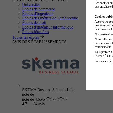
Ces cookies ou 
Universités
personnalisée d
Écoles de commerce
Écoles d’ingénieurs
Cookies public
Écoles des métiers de l’architecture
Avec votre ac
Écoles de droit
proposer des pu
Écoles d’ingénieur informatique
de trouver rapi
Écoles hôtelières
Nos partenaires 
Toutes les écoles
Nous utilisons 
AVIS DES ÉTABLISSEMENTS
personnalisés. 
confidentialité.
Vous pouvez à
traceurs
" en b
Pour en savoir 
SKEMA Business School - Lille
note de
note de 4.65/5
4.7
—
84 avis