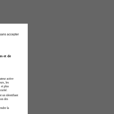
sans accepter
es et de
ateur active
urs, les
 et plus
curité.
t un identifiant
ion des
endre la