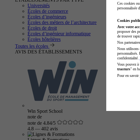
Ces cookies ou 
Universités
personnalisée d
Écoles de commerce
Écoles d’ingénieurs
Cookies public
Écoles des métiers de l’architecture
Avec votre ac
Écoles de droit
proposer des pu
Écoles d’ingénieur informatique
de trouver rapi
Écoles hôtelières
Nos partenaires 
Toutes les écoles
Nous utilisons 
AVIS DES ÉTABLISSEMENTS
personnalisés. 
confidentialité.
Vous pouvez à
traceurs
" en b
Pour en savoir 
Win Sport School
note de
note de 4.84/5
4.8
—
402 avis
Lignes & Formations