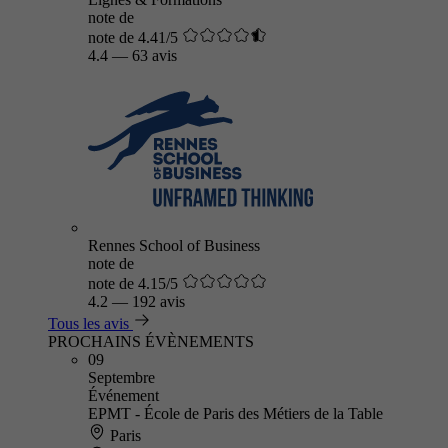
note de
note de 4.41/5
4.4
—
63 avis
Rennes School of Business
note de
note de 4.15/5
4.2
—
192 avis
Tous les avis
PROCHAINS ÉVÈNEMENTS
09
Septembre
Événement
EPMT - École de Paris des Métiers de la Table
Paris