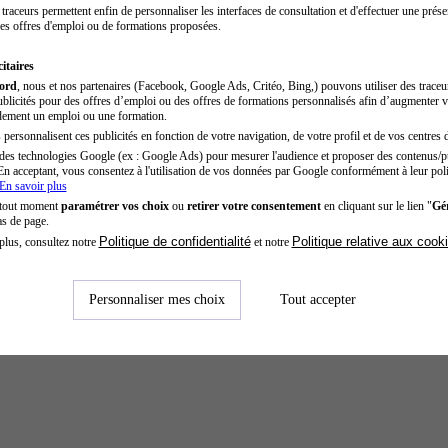
traceurs permettent enfin de personnaliser les interfaces de consultation et d'effectuer une prése
es offres d'emploi ou de formations proposées.
itaires
cord
, nous et nos partenaires (Facebook, Google Ads, Critéo, Bing,) pouvons utiliser des trace
blicités pour des offres d’emploi ou des offres de formations personnalisés afin d’augmenter v
dement un emploi ou une formation.
personnalisent ces publicités en fonction de votre navigation, de votre profil et de vos centres d
des technologies Google (ex : Google Ads) pour mesurer l'audience et proposer des contenus/pu
En acceptant, vous consentez à l'utilisation de vos données par Google conformément à leur poli
En savoir plus
 tout moment
paramétrer vos choix
ou
retirer votre consentement
en cliquant sur le lien "
Gér
as de page.
Politique de confidentialité
Politique relative aux cook
plus, consultez notre
et notre
Personnaliser mes choix
Tout accepter