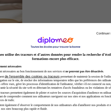
Continuer 
Juriste
o utilise des traceurs et d’autres données pour rendre la recherche d’écol
formations encore plus efficace.
ement nécessaires
nt nécessaires au bon fonctionnement de nos services et
ne peuvent pas être désactivés
.
de l'ensemble des cookies ou traceurs
ment
permettant de maintenir la session de l'utilis
ation sur le site, de stocker des informations temporaires telles que les préférences des utilisate
offres vues, gérer les processus d'identification de l'utilisateur, vérifier s'il est connecté ou non,
ntir la sécurité du site web en détectant les tentatives d'accès frauduleux ou les violations de sé
raceurs permettent également de piloter et suivre les sources d'acquisition d'audience en utilisan
nt de comprendre comment nos utilisateurs naviguent sur nos sites et nos applications en fonct
Architecte
ces de trafic.
tent également d’observer le comportement de nos utilisateurs afin d'améliorer nos produits et r
 nos sites beaucoup plus rapide et fluide.