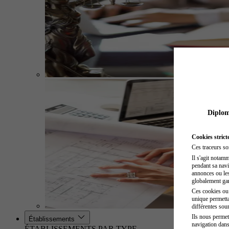
Diplome
Cookies strict
Ces traceurs so
Il s'agit notam
pendant sa navig
annonces ou les 
globalement gara
Ces cookies ou t
unique permetta
différentes sour
Ils nous permet
Établissements
navigation dans
ÉTABLISSEMENTS PAR TYPE