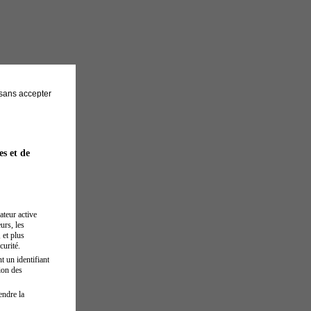
sans accepter
es et de
ateur active
urs, les
 et plus
curité.
t un identifiant
ion des
endre la