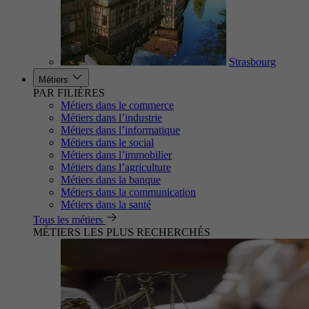
Strasbourg
Métiers
PAR FILIÈRES
Métiers dans le commerce
Métiers dans l’industrie
Métiers dans l’informatique
Métiers dans le social
Métiers dans l’immobilier
Métiers dans l’agriculture
Métiers dans la banque
Métiers dans la communication
Métiers dans la santé
Tous les métiers
MÉTIERS LES PLUS RECHERCHÉS