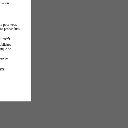
ntation
urs pour vous
os probabilités
’intérêt.
blicités
tique de
er les
ies
.