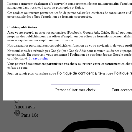
Ils nous permettent également d’observer le comportement de nos utilisateurs afin d'amélior
navigation dans nos sites beaucoup plus rapide et fluide.
Ces cookies ou traceurs permettent enfin de personnaliser les interfaces de consultation et d
personnalisée des offres d'emploi ou de formations proposées.
Cookies publicitaires
Avec votre accord
, nous et nos partenaires (Facebook, Google Ads, Critéo, Bing,) pouvons 
proposer des publicités pour des offres d’emploi ou des offres de formations personnalisés
trouver rapidement un emploi ou une formation.
Nos partenaires personnalisent ces publicités en fonction de votre navigation, de votre profil
Nous utilisons des technologies Google (ex : Google Ads) pour mesurer l'audience et propos
personnalisés. En acceptant, vous consentez à l'utilisation de vos données par Google conf
confidentialité.
En savoir plus
Vous pouvez à tout moment
paramétrer vos choix
ou
retirer votre consentement
en cliqu
en bas de page.
Politique de confidentialité
Politique 
Pour en savoir plus, consultez notre
et notre
Personnaliser mes choix
Tout accept
SUPDEPROD - Paris
Aucun avis
Paris 16e