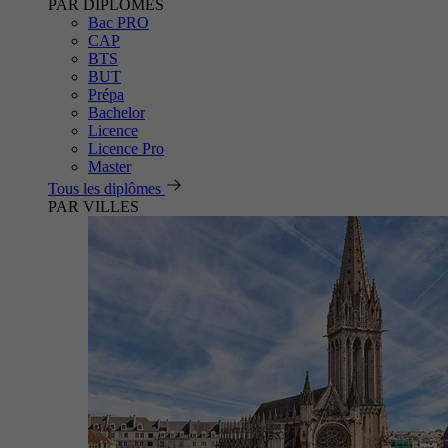
PAR DIPLÔMES
Bac PRO
CAP
BTS
BUT
Prépa
Bachelor
Licence
Licence Pro
Master
Tous les diplômes
PAR VILLES