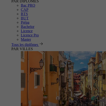
PAR DIPLÔMES
Bac PRO
CAP
BTS
BUT
Prépa
Bachelor
Licence
Licence Pro
Master
Tous les diplômes
PAR VILLES