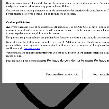
Ils nous permettent également d’observer le comportement de nos utilisateurs afin d'amélior
4.3
navigation dans nos sites beaucoup plus rapide et fluide.
Ces cookies ou traceurs permettent enfin de personnaliser les interfaces de consultation et d
31 avis
personnalisée des offres d'emploi ou de formations proposées.
Paris 15e
Cookies publicitaires
Avec votre accord
, nous et nos partenaires (Facebook, Google Ads, Critéo, Bing,) pouvons 
proposer des publicités pour des offres d’emploi ou des offres de formations personnalisés
trouver rapidement un emploi ou une formation.
Nos partenaires personnalisent ces publicités en fonction de votre navigation, de votre profil
Nous utilisons des technologies Google (ex : Google Ads) pour mesurer l'audience et propos
personnalisés. En acceptant, vous consentez à l'utilisation de vos données par Google conf
confidentialité.
En savoir plus
Vous pouvez à tout moment
paramétrer vos choix
ou
retirer votre consentement
en cliqu
en bas de page.
Politique de confidentialité
Politique 
Pour en savoir plus, consultez notre
et notre
Personnaliser mes choix
Tout accept