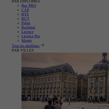
PAR DIPLÔMES
Bac PRO
CAP
BTS
BUT
Prépa
Bachelor
Licence
Licence Pro
Master
Tous les diplômes
PAR VILLES