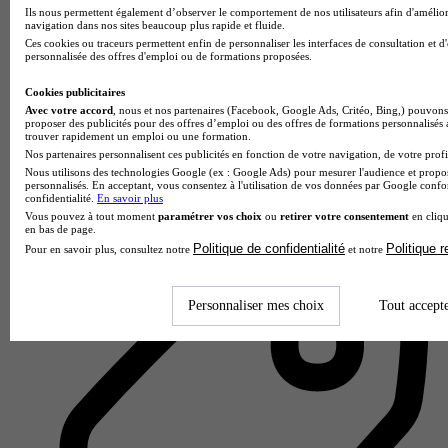
Ils nous permettent également d’observer le comportement de nos utilisateurs afin d'amélior
navigation dans nos sites beaucoup plus rapide et fluide.
Ces cookies ou traceurs permettent enfin de personnaliser les interfaces de consultation et d
personnalisée des offres d'emploi ou de formations proposées.
Cookies publicitaires
Avec votre accord
, nous et nos partenaires (Facebook, Google Ads, Critéo, Bing,) pouvons 
proposer des publicités pour des offres d’emploi ou des offres de formations personnalisés
ISC Orléans
trouver rapidement un emploi ou une formation.
5.0
Nos partenaires personnalisent ces publicités en fonction de votre navigation, de votre profil
Nous utilisons des technologies Google (ex : Google Ads) pour mesurer l'audience et propos
personnalisés. En acceptant, vous consentez à l'utilisation de vos données par Google conf
5 avis
confidentialité.
En savoir plus
Orléans
Vous pouvez à tout moment
paramétrer vos choix
ou
retirer votre consentement
en cliqu
en bas de page.
Politique de confidentialité
Politique 
Pour en savoir plus, consultez notre
et notre
Personnaliser mes choix
Tout accept