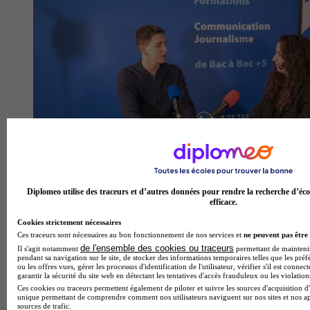
Diplomeo utilise des traceurs et d’autres données pour rendre la recherche d’éco
IFIC
efficace.
Cookies strictement nécessaires
Aucun avis
Ces traceurs sont nécessaires au bon fonctionnement de nos services et
ne peuvent pas être 
Vichy
de l'ensemble des cookies ou traceurs
Il s'agit notamment
permettant de maintenir 
pendant sa navigation sur le site, de stocker des informations temporaires telles que les préf
ou les offres vues, gérer les processus d'identification de l'utilisateur, vérifier s'il est conn
garantir la sécurité du site web en détectant les tentatives d'accès frauduleux ou les violation
Ces cookies ou traceurs permettent également de piloter et suivre les sources d'acquisition d'
unique permettant de comprendre comment nos utilisateurs naviguent sur nos sites et nos ap
sources de trafic.