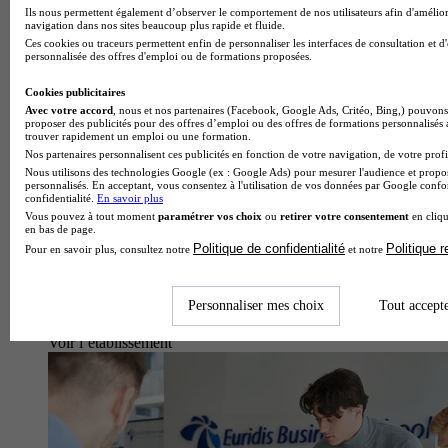
Ils nous permettent également d’observer le comportement de nos utilisateurs afin d'amélior
navigation dans nos sites beaucoup plus rapide et fluide.
Ces cookies ou traceurs permettent enfin de personnaliser les interfaces de consultation et d
personnalisée des offres d'emploi ou de formations proposées.
Cookies publicitaires
Avec votre accord
, nous et nos partenaires (Facebook, Google Ads, Critéo, Bing,) pouvons 
proposer des publicités pour des offres d’emploi ou des offres de formations personnalisés
trouver rapidement un emploi ou une formation.
Nos partenaires personnalisent ces publicités en fonction de votre navigation, de votre profil
Nous utilisons des technologies Google (ex : Google Ads) pour mesurer l'audience et propos
personnalisés. En acceptant, vous consentez à l'utilisation de vos données par Google conf
confidentialité.
En savoir plus
Vous pouvez à tout moment
paramétrer vos choix
ou
retirer votre consentement
en cliqu
en bas de page.
Politique de confidentialité
Politique 
Pour en savoir plus, consultez notre
et notre
Personnaliser mes choix
Tout accept
École de communication
Voir l’établissement