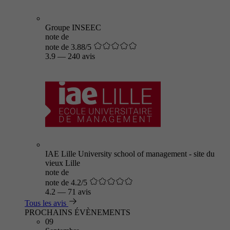
Groupe INSEEC
note de
note de 3.88/5
3.9
—
240 avis
IAE Lille University school of management - site du
vieux Lille
note de
note de 4.2/5
4.2
—
71 avis
Tous les avis
PROCHAINS ÉVÈNEMENTS
09