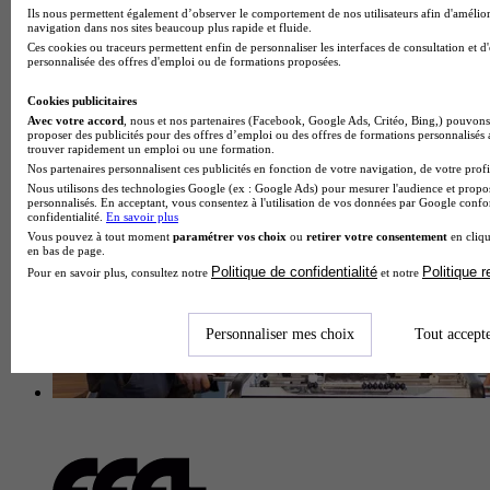
Ils nous permettent également d’observer le comportement de nos utilisateurs afin d'amélior
navigation dans nos sites beaucoup plus rapide et fluide.
École de gestion et de commerce
Ces cookies ou traceurs permettent enfin de personnaliser les interfaces de consultation et d
Voir l’établissement
personnalisée des offres d'emploi ou de formations proposées.
Cookies publicitaires
Avec votre accord
, nous et nos partenaires (Facebook, Google Ads, Critéo, Bing,) pouvons 
proposer des publicités pour des offres d’emploi ou des offres de formations personnalisés
trouver rapidement un emploi ou une formation.
Nos partenaires personnalisent ces publicités en fonction de votre navigation, de votre profil
Nous utilisons des technologies Google (ex : Google Ads) pour mesurer l'audience et propos
personnalisés. En acceptant, vous consentez à l'utilisation de vos données par Google conf
confidentialité.
En savoir plus
Vous pouvez à tout moment
paramétrer vos choix
ou
retirer votre consentement
en cliqu
en bas de page.
Politique de confidentialité
Politique 
Pour en savoir plus, consultez notre
et notre
Personnaliser mes choix
Tout accept