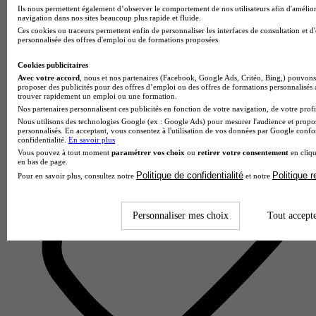
Ils nous permettent également d’observer le comportement de nos utilisateurs afin d'amélior
navigation dans nos sites beaucoup plus rapide et fluide.
iSCOD - Paris
Ces cookies ou traceurs permettent enfin de personnaliser les interfaces de consultation et d
4.6
personnalisée des offres d'emploi ou de formations proposées.
72 avis
Cookies publicitaires
Avec votre accord
, nous et nos partenaires (Facebook, Google Ads, Critéo, Bing,) pouvons 
Paris
proposer des publicités pour des offres d’emploi ou des offres de formations personnalisés
trouver rapidement un emploi ou une formation.
Nos partenaires personnalisent ces publicités en fonction de votre navigation, de votre profil
Nous utilisons des technologies Google (ex : Google Ads) pour mesurer l'audience et propos
personnalisés. En acceptant, vous consentez à l'utilisation de vos données par Google conf
confidentialité.
En savoir plus
Vous pouvez à tout moment
paramétrer vos choix
ou
retirer votre consentement
en cliqu
en bas de page.
Politique de confidentialité
Politique 
Pour en savoir plus, consultez notre
et notre
Personnaliser mes choix
Tout accept