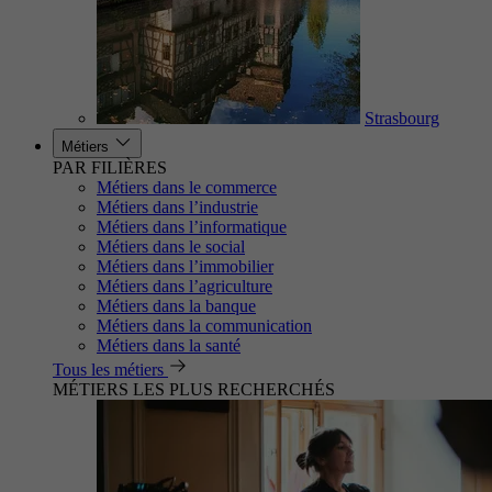
Strasbourg
Métiers
PAR FILIÈRES
Métiers dans le commerce
Métiers dans l’industrie
Métiers dans l’informatique
Métiers dans le social
Métiers dans l’immobilier
Métiers dans l’agriculture
Métiers dans la banque
Métiers dans la communication
Métiers dans la santé
Tous les métiers
MÉTIERS LES PLUS RECHERCHÉS