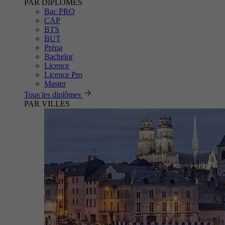
PAR DIPLÔMES
Bac PRO
CAP
BTS
BUT
Prépa
Bachelor
Licence
Licence Pro
Master
Tous les diplômes
PAR VILLES