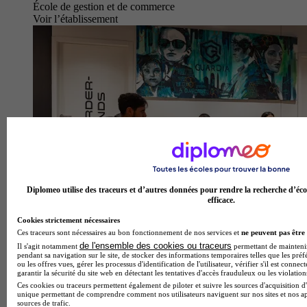
École de gestion et de commerce
Voir l’établissement
Diplomeo utilise des traceurs et d’autres données pour rendre la recherche d’éco
efficace.
Cookies strictement nécessaires
Ces traceurs sont nécessaires au bon fonctionnement de nos services et
ne peuvent pas être 
de l'ensemble des cookies ou traceurs
Il s'agit notamment
permettant de maintenir 
pendant sa navigation sur le site, de stocker des informations temporaires telles que les préf
Guardia Cybersecurity School - Paris
ou les offres vues, gérer les processus d'identification de l'utilisateur, vérifier s'il est conn
5.0
garantir la sécurité du site web en détectant les tentatives d'accès frauduleux ou les violation
Ces cookies ou traceurs permettent également de piloter et suivre les sources d'acquisition d'
unique permettant de comprendre comment nos utilisateurs naviguent sur nos sites et nos ap
1 avis
sources de trafic.