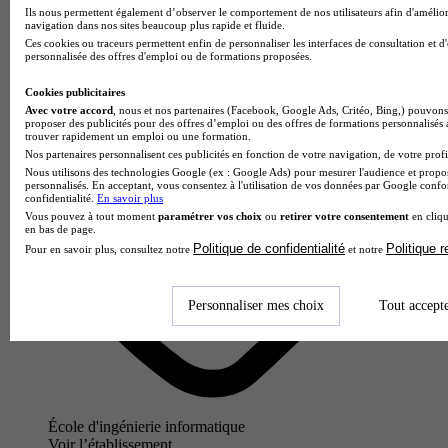
Puteaux
Ils nous permettent également d’observer le comportement de nos utilisateurs afin d'amélior
navigation dans nos sites beaucoup plus rapide et fluide.
Ces cookies ou traceurs permettent enfin de personnaliser les interfaces de consultation et d
personnalisée des offres d'emploi ou de formations proposées.
Cookies publicitaires
Avec votre accord
, nous et nos partenaires (Facebook, Google Ads, Critéo, Bing,) pouvons 
proposer des publicités pour des offres d’emploi ou des offres de formations personnalisés
trouver rapidement un emploi ou une formation.
Nos partenaires personnalisent ces publicités en fonction de votre navigation, de votre profil
Nous utilisons des technologies Google (ex : Google Ads) pour mesurer l'audience et propos
personnalisés. En acceptant, vous consentez à l'utilisation de vos données par Google conf
confidentialité.
En savoir plus
Vous pouvez à tout moment
paramétrer vos choix
ou
retirer votre consentement
en cliqu
en bas de page.
Politique de confidentialité
Politique 
Pour en savoir plus, consultez notre
et notre
Personnaliser mes choix
Tout accept
École d'ingénierie informatique
Voir l’établissement