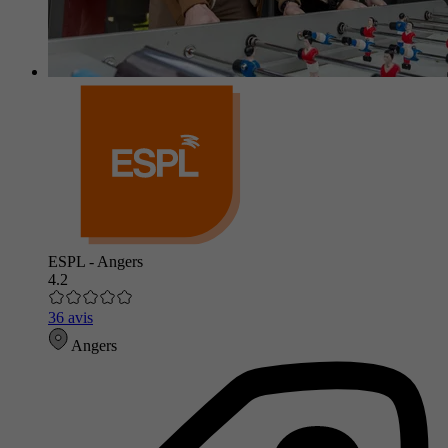
ESPL - Angers
4.2
36 avis
Angers