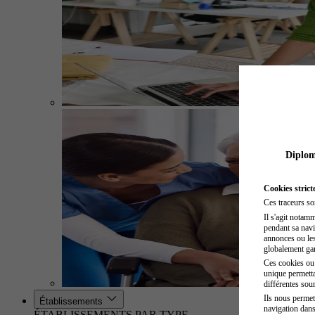
Diplome
Cookies strict
Ces traceurs so
Il s'agit notam
pendant sa navig
annonces ou les 
globalement gara
Ces cookies ou t
unique permetta
différentes sour
Ils nous permet
Établissements
navigation dans
ÉTABLISSEMENTS PAR TYPE