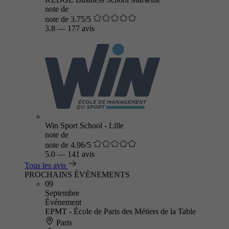
note de
note de 3.75/5
3.8
—
177 avis
Win Sport School - Lille
note de
note de 4.96/5
5.0
—
141 avis
Tous les avis
PROCHAINS ÉVÈNEMENTS
09
Septembre
Événement
EPMT - École de Paris des Métiers de la Table
Paris