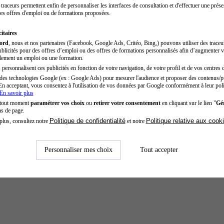
traceurs permettent enfin de personnaliser les interfaces de consultation et d'effectuer une prése
es offres d'emploi ou de formations proposées.
itaires
cord
, nous et nos partenaires (Facebook, Google Ads, Critéo, Bing,) pouvons utiliser des trace
blicités pour des offres d’emploi ou des offres de formations personnalisés afin d’augmenter v
dement un emploi ou une formation.
personnalisent ces publicités en fonction de votre navigation, de votre profil et de vos centres d
des technologies Google (ex : Google Ads) pour mesurer l'audience et proposer des contenus/pu
En acceptant, vous consentez à l'utilisation de vos données par Google conformément à leur poli
En savoir plus
 tout moment
paramétrer vos choix
ou
retirer votre consentement
en cliquant sur le lien "
Gér
as de page.
Politique de confidentialité
Politique relative aux cook
plus, consultez notre
et notre
Personnaliser mes choix
Tout accepter