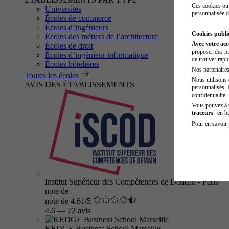
Ces cookies ou 
Universités
personnalisée d
Écoles de commerce
Écoles d’ingénieurs
Cookies public
Écoles des métiers de l’architecture
Avec votre ac
Écoles de droit
proposer des pu
Écoles d’ingénieur informatique
de trouver rapi
Écoles hôtelières
Nos partenaires 
Toutes les écoles
Nous utilisons 
AVIS DES ÉTABLISSEMENTS
personnalisés. 
confidentialité.
Vous pouvez à
traceurs
" en b
Pour en savoir 
Institut Supérieur des Compétences de Demain - Paris
note de
note de 4.61/5
4.6
—
72 avis
KEDGE Business School Marseille