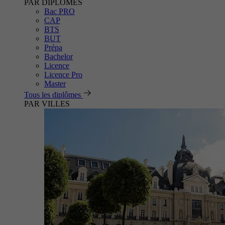
PAR DIPLÔMES
Bac PRO
CAP
BTS
BUT
Prépa
Bachelor
Licence
Licence Pro
Master
Tous les diplômes
PAR VILLES