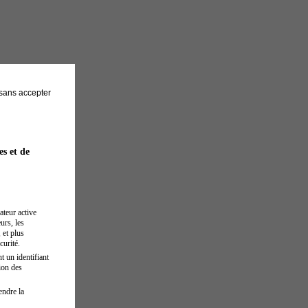
sans accepter
es et de
ateur active
urs, les
 et plus
curité.
t un identifiant
ion des
endre la