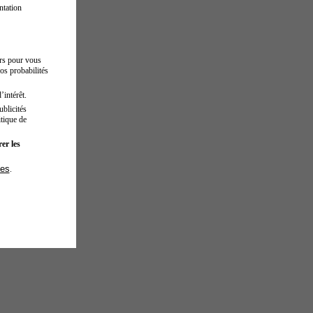
ntation
urs pour vous
os probabilités
’intérêt.
blicités
tique de
er les
ies
.