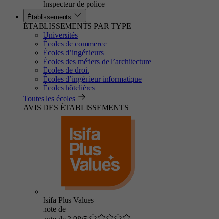
Inspecteur de police
Établissements
ÉTABLISSEMENTS PAR TYPE
Universités
Écoles de commerce
Écoles d’ingénieurs
Écoles des métiers de l’architecture
Écoles de droit
Écoles d’ingénieur informatique
Écoles hôtelières
Toutes les écoles
AVIS DES ÉTABLISSEMENTS
Isifa Plus Values
note de
note de 3.98/5