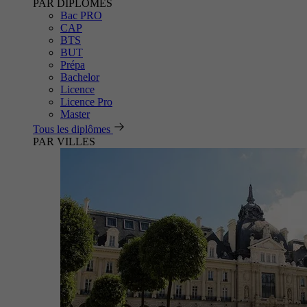
PAR DIPLÔMES
Bac PRO
CAP
BTS
BUT
Prépa
Bachelor
Licence
Licence Pro
Master
Tous les diplômes
PAR VILLES