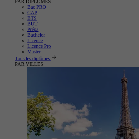
PAR DIPLÔMES
Bac PRO
CAP
BTS
BUT
Prépa
Bachelor
Licence
Licence Pro
Master
Tous les diplômes
PAR VILLES