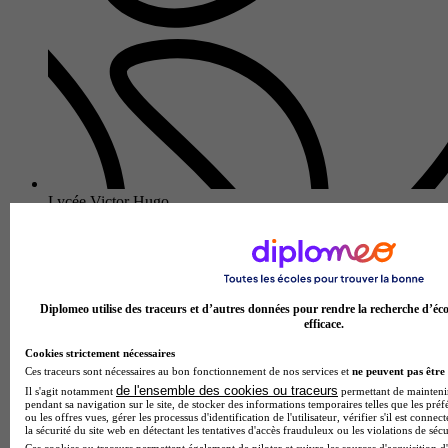
Lycée Victor Hugo
Aucun avis
Château-Gontier-sur-Mayenne
Diplomeo utilise des traceurs et d’autres données pour rendre la recherche d’éco
efficace.
Cookies strictement nécessaires
Ces traceurs sont nécessaires au bon fonctionnement de nos services et
ne peuvent pas être 
de l'ensemble des cookies ou traceurs
Il s'agit notamment
permettant de maintenir 
pendant sa navigation sur le site, de stocker des informations temporaires telles que les préf
ou les offres vues, gérer les processus d'identification de l'utilisateur, vérifier s'il est conn
la sécurité du site web en détectant les tentatives d'accès frauduleux ou les violations de sécu
Ces cookies ou traceurs permettent également de piloter et suivre les sources d'acquisition d'