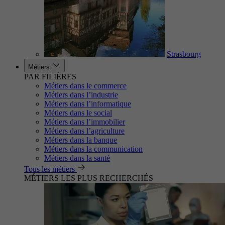
Strasbourg
Métiers
PAR FILIÈRES
Métiers dans le commerce
Métiers dans l’industrie
Métiers dans l’informatique
Métiers dans le social
Métiers dans l’immobilier
Métiers dans l’agriculture
Métiers dans la banque
Métiers dans la communication
Métiers dans la santé
Tous les métiers
MÉTIERS LES PLUS RECHERCHÉS