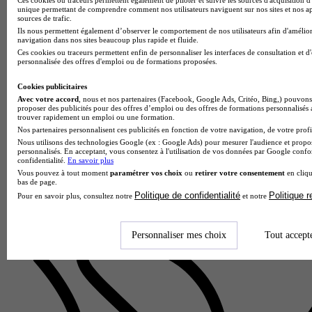
unique permettant de comprendre comment nos utilisateurs naviguent sur nos sites et nos ap
sources de trafic.
Ils nous permettent également d’observer le comportement de nos utilisateurs afin d'amélior
navigation dans nos sites beaucoup plus rapide et fluide.
Ces cookies ou traceurs permettent enfin de personnaliser les interfaces de consultation et d
personnalisée des offres d'emploi ou de formations proposées.
Cookies publicitaires
Avec votre accord
, nous et nos partenaires (Facebook, Google Ads, Critéo, Bing,) pouvons 
proposer des publicités pour des offres d’emploi ou des offres de formations personnalisés
trouver rapidement un emploi ou une formation.
Nos partenaires personnalisent ces publicités en fonction de votre navigation, de votre profil
Nous utilisons des technologies Google (ex : Google Ads) pour mesurer l'audience et propos
personnalisés. En acceptant, vous consentez à l'utilisation de vos données par Google conf
confidentialité.
En savoir plus
Lycée GT
Vous pouvez à tout moment
paramétrer vos choix
ou
retirer votre consentement
en cliqu
Voir l’établissement
bas de page.
Politique de confidentialité
Politique 
Pour en savoir plus, consultez notre
et notre
Personnaliser mes choix
Tout accept