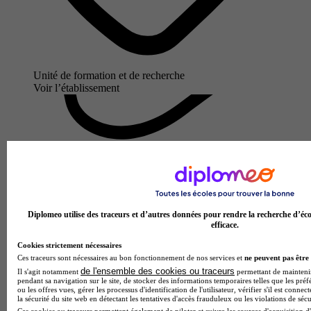
Unité de formation et de recherche
Voir l’établissement
Diplomeo utilise des traceurs et d’autres données pour rendre la recherche d’éco
efficace.
Cookies strictement nécessaires
Ces traceurs sont nécessaires au bon fonctionnement de nos services et
ne peuvent pas être 
ISTR
de l'ensemble des cookies ou traceurs
Il s'agit notamment
permettant de maintenir 
pendant sa navigation sur le site, de stocker des informations temporaires telles que les préf
Aucun avis
ou les offres vues, gérer les processus d'identification de l'utilisateur, vérifier s'il est conn
la sécurité du site web en détectant les tentatives d'accès frauduleux ou les violations de sécu
Lyon
Ces cookies ou traceurs permettent également de piloter et suivre les sources d'acquisition d'