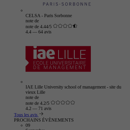
CELSA - Paris Sorbonne
note de
note de 4.44/5
4.4
—
64 avis
IAE Lille University school of management - site du
vieux Lille
note de
note de 4.2/5
4.2
—
71 avis
Tous les avis
PROCHAINS ÉVÈNEMENTS
09