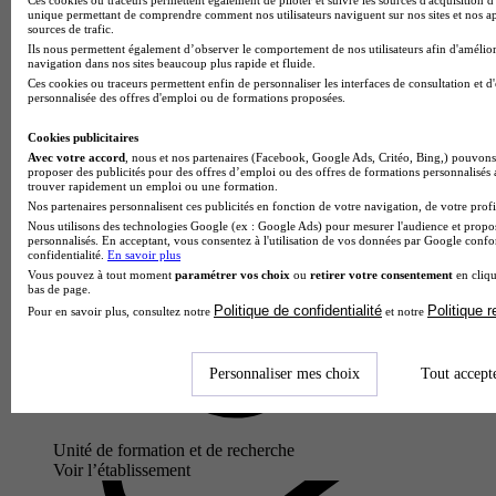
unique permettant de comprendre comment nos utilisateurs naviguent sur nos sites et nos ap
sources de trafic.
Ils nous permettent également d’observer le comportement de nos utilisateurs afin d'amélior
navigation dans nos sites beaucoup plus rapide et fluide.
Ces cookies ou traceurs permettent enfin de personnaliser les interfaces de consultation et d
personnalisée des offres d'emploi ou de formations proposées.
Cookies publicitaires
Avec votre accord
, nous et nos partenaires (Facebook, Google Ads, Critéo, Bing,) pouvons 
proposer des publicités pour des offres d’emploi ou des offres de formations personnalisés
trouver rapidement un emploi ou une formation.
Nos partenaires personnalisent ces publicités en fonction de votre navigation, de votre profil
Nous utilisons des technologies Google (ex : Google Ads) pour mesurer l'audience et propos
personnalisés. En acceptant, vous consentez à l'utilisation de vos données par Google conf
confidentialité.
En savoir plus
Vous pouvez à tout moment
paramétrer vos choix
ou
retirer votre consentement
en cliqu
bas de page.
Politique de confidentialité
Politique 
Pour en savoir plus, consultez notre
et notre
Personnaliser mes choix
Tout accept
Unité de formation et de recherche
Voir l’établissement