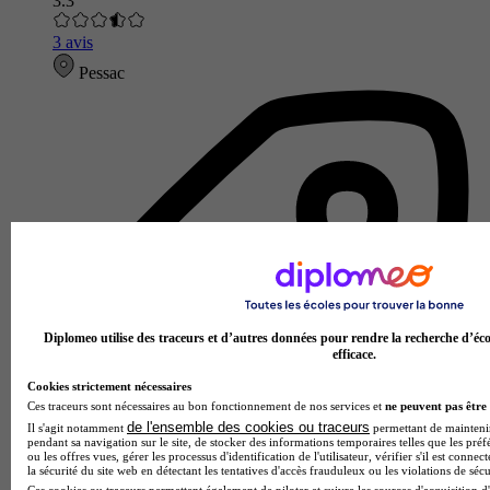
3.3
3 avis
Pessac
Diplomeo utilise des traceurs et d’autres données pour rendre la recherche d’éco
efficace.
Cookies strictement nécessaires
Ces traceurs sont nécessaires au bon fonctionnement de nos services et
ne peuvent pas être 
de l'ensemble des cookies ou traceurs
Il s'agit notamment
permettant de maintenir 
pendant sa navigation sur le site, de stocker des informations temporaires telles que les préf
ou les offres vues, gérer les processus d'identification de l'utilisateur, vérifier s'il est conn
la sécurité du site web en détectant les tentatives d'accès frauduleux ou les violations de sécu
Ces cookies ou traceurs permettent également de piloter et suivre les sources d'acquisition d'