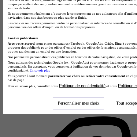
unique permettant de comprendre comment nos utilisateurs naviguent sur nos sites et nos ap
sources de trafic.
Unité de formation et de recherche
Ils nous permettent également d’observer le comportement de nos utilisateurs afin d'amélior
Voir l’établissement
navigation dans nos sites beaucoup plus rapide et fluide.
Ces cookies ou traceurs permettent enfin de personnaliser les interfaces de consultation et d
personnalisée des offres d'emploi ou de formations proposées.
Cookies publicitaires
Avec votre accord
, nous et nos partenaires (Facebook, Google Ads, Critéo, Bing,) pouvons 
proposer des publicités pour des offres d’emploi ou des offres de formations personnalisés
trouver rapidement un emploi ou une formation.
Nos partenaires personnalisent ces publicités en fonction de votre navigation, de votre profil
Nous utilisons des technologies Google (ex : Google Ads) pour mesurer l'audience et propos
personnalisés. En acceptant, vous consentez à l'utilisation de vos données par Google conf
confidentialité.
En savoir plus
Vous pouvez à tout moment
paramétrer vos choix
ou
retirer votre consentement
en cliqu
bas de page.
Politique de confidentialité
Politique 
Pour en savoir plus, consultez notre
et notre
UFR droit économie gestion
Aucun avis
Personnaliser mes choix
Tout accept
Sceaux