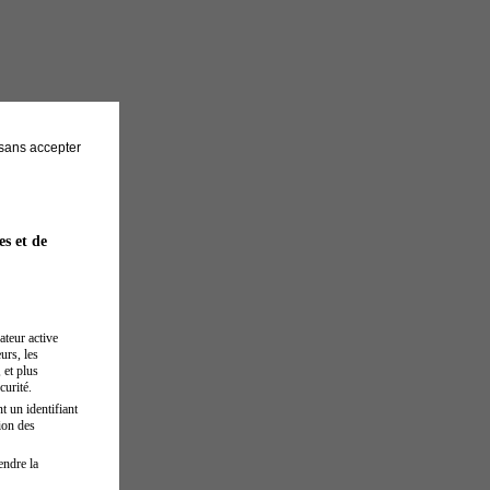
sans accepter
es et de
ateur active
urs, les
 et plus
curité.
t un identifiant
ion des
endre la