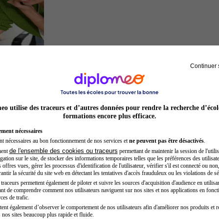
Continuer 
Entrepreneur
o utilise des traceurs et d’autres données pour rendre la recherche d’écol
formations encore plus efficace.
ement nécessaires
nt nécessaires au bon fonctionnement de nos services et
ne peuvent pas être désactivés
.
de l'ensemble des cookies ou traceurs
ment
permettant de maintenir la session de l'utilis
ation sur le site, de stocker des informations temporaires telles que les préférences des utilisate
offres vues, gérer les processus d'identification de l'utilisateur, vérifier s'il est connecté ou non,
ntir la sécurité du site web en détectant les tentatives d'accès frauduleux ou les violations de sé
raceurs permettent également de piloter et suivre les sources d'acquisition d'audience en utilisan
nt de comprendre comment nos utilisateurs naviguent sur nos sites et nos applications en fonct
Préparateur en pharmacie
ces de trafic.
tent également d’observer le comportement de nos utilisateurs afin d'améliorer nos produits et r
 nos sites beaucoup plus rapide et fluide.