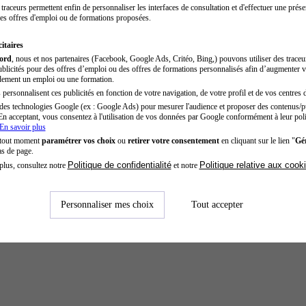
traceurs permettent enfin de personnaliser les interfaces de consultation et d'effectuer une prése
es offres d'emploi ou de formations proposées.
itaires
cord
, nous et nos partenaires (Facebook, Google Ads, Critéo, Bing,) pouvons utiliser des trace
blicités pour des offres d’emploi ou des offres de formations personnalisés afin d’augmenter v
dement un emploi ou une formation.
personnalisent ces publicités en fonction de votre navigation, de votre profil et de vos centres d
des technologies Google (ex : Google Ads) pour mesurer l'audience et proposer des contenus/pu
En acceptant, vous consentez à l'utilisation de vos données par Google conformément à leur poli
En savoir plus
 tout moment
paramétrer vos choix
ou
retirer votre consentement
en cliquant sur le lien "
Gér
as de page.
Politique de confidentialité
Politique relative aux cook
plus, consultez notre
et notre
Personnaliser mes choix
Tout accepter