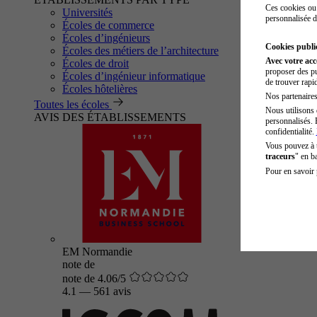
Ces cookies ou 
Universités
personnalisée d
Écoles de commerce
Écoles d’ingénieurs
Cookies public
Écoles des métiers de l’architecture
Avec votre ac
Écoles de droit
proposer des pu
Écoles d’ingénieur informatique
de trouver rapi
Écoles hôtelières
Nos partenaires 
Toutes les écoles
Nous utilisons 
AVIS DES ÉTABLISSEMENTS
personnalisés. 
confidentialité.
Vous pouvez à
traceurs
" en b
Pour en savoir 
EM Normandie
note de
note de 4.06/5
4.1
—
561 avis