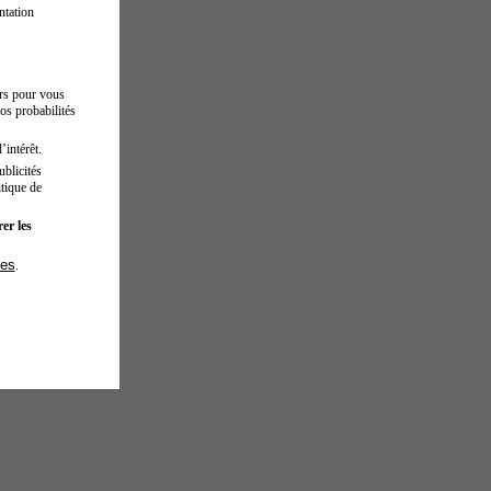
ntation
urs pour vous
os probabilités
’intérêt.
blicités
tique de
er les
ies
.