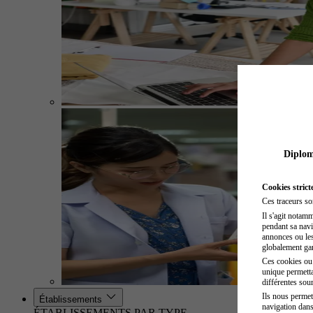
Diplome
Cookies strict
Ces traceurs so
Il s'agit notam
pendant sa navig
annonces ou les 
globalement gara
Ces cookies ou t
unique permetta
différentes sour
Ils nous permet
Établissements
navigation dans
ÉTABLISSEMENTS PAR TYPE