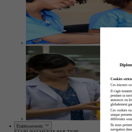
Diplome
Cookies strict
Ces traceurs so
Il s'agit notam
pendant sa navig
annonces ou les 
globalement gara
Ces cookies ou t
unique permetta
différentes sour
Ils nous permet
Établissements
navigation dans
ÉTABLISSEMENTS PAR TYPE