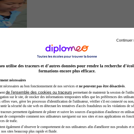
Continuer 
Secrétaire médicale
o utilise des traceurs et d’autres données pour rendre la recherche d’écol
formations encore plus efficace.
ement nécessaires
nt nécessaires au bon fonctionnement de nos services et
ne peuvent pas être désactivés
.
de l'ensemble des cookies ou traceurs
ment
permettant de maintenir la session de l'utilis
ation sur le site, de stocker des informations temporaires telles que les préférences des utilisate
offres vues, gérer les processus d'identification de l'utilisateur, vérifier s'il est connecté ou non,
ntir la sécurité du site web en détectant les tentatives d'accès frauduleux ou les violations de sé
raceurs permettent également de piloter et suivre les sources d'acquisition d'audience en utilisan
nt de comprendre comment nos utilisateurs naviguent sur nos sites et nos applications en fonct
Préparateur en pharmacie
ces de trafic.
tent également d’observer le comportement de nos utilisateurs afin d'améliorer nos produits et r
 nos sites beaucoup plus rapide et fluide.