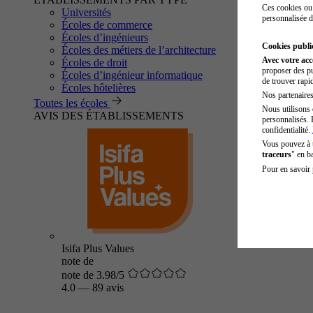
Ces cookies ou 
Universités
personnalisée d
Écoles de commerce
Écoles d’ingénieurs
Cookies public
Écoles des métiers de l’architecture
Avec votre ac
Écoles de droit
proposer des pu
Écoles d’ingénieur informatique
de trouver rapi
Écoles hôtelières
Nos partenaires 
Toutes les écoles
Nous utilisons 
AVIS DES ÉTABLISSEMENTS
personnalisés. 
confidentialité.
Vous pouvez à
traceurs
" en b
Pour en savoir 
Isifa Plus Values
note de
note de 3.98/5
4.0
—
89 avis