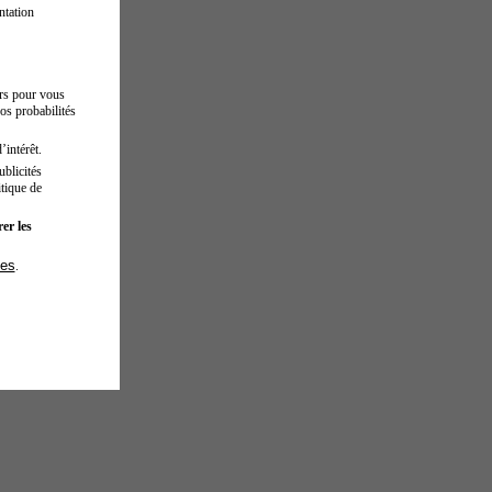
ntation
urs pour vous
os probabilités
’intérêt.
blicités
tique de
er les
ies
.