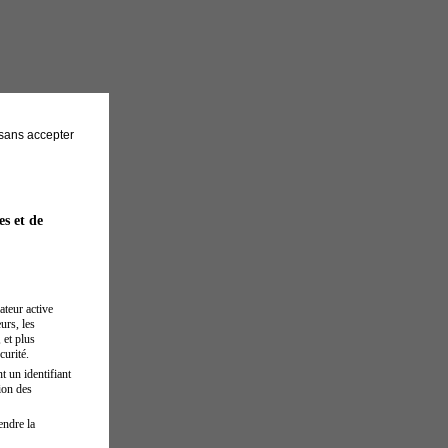
sans accepter
es et de
ateur active
urs, les
 et plus
curité.
t un identifiant
ion des
endre la