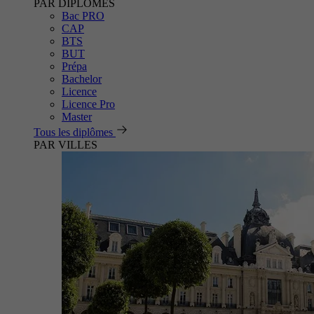
PAR DIPLÔMES
Bac PRO
CAP
BTS
BUT
Prépa
Bachelor
Licence
Licence Pro
Master
Tous les diplômes
PAR VILLES