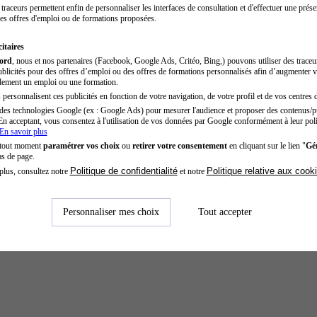
traceurs permettent enfin de personnaliser les interfaces de consultation et d'effectuer une prése
es offres d'emploi ou de formations proposées.
itaires
cord
, nous et nos partenaires (Facebook, Google Ads, Critéo, Bing,) pouvons utiliser des trace
blicités pour des offres d’emploi ou des offres de formations personnalisés afin d’augmenter v
dement un emploi ou une formation.
personnalisent ces publicités en fonction de votre navigation, de votre profil et de vos centres d
des technologies Google (ex : Google Ads) pour mesurer l'audience et proposer des contenus/pu
En acceptant, vous consentez à l'utilisation de vos données par Google conformément à leur poli
En savoir plus
 tout moment
paramétrer vos choix
ou
retirer votre consentement
en cliquant sur le lien "
Gér
as de page.
Politique de confidentialité
Politique relative aux cook
plus, consultez notre
et notre
Personnaliser mes choix
Tout accepter