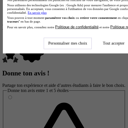
Nos partenaires personnalisent ces publicités en fonction de votre navigation, de votre profil
conseil avec une solide base scientifique.
Nous utilisons des technologies Google (ex : Google Ads) pour mesurer l'audience et propos
personnalisés. En acceptant, vous consentez à l'utilisation de vos données par Google conf
Temps plein
confidentialité.
En savoir plus
En présentiel
Vous pouvez à tout moment
paramétrer vos choix
ou
retirer votre consentement
en cliqu
traceurs
" en bas de page.
Les avis sur Lycée Philibert Dessaignes
Politique de confidentialité
Politique 
Pour en savoir plus, consultez notre
et notre
Personnaliser mes choix
Tout accepter
Donne ton avis !
Partage ton expérience et aide d’autres étudiants à faire le bon choix.
Donne ton avis entre 1 et 5 étoiles