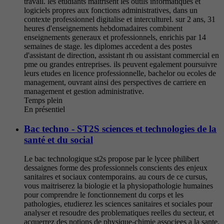
travail. les etudiants maitrisent les outils informatiques et
logiciels propres aux fonctions administratives, dans un
contexte professionnel digitalise et interculturel. sur 2 ans, 31
heures d'enseignements hebdomadaires combinent
enseignements generaux et professionnels, enrichis par 14
semaines de stage. les diplomes accedent a des postes
d'assistant de direction, assistant rh ou assistant commercial en
pme ou grandes entreprises. ils peuvent egalement poursuivre
leurs etudes en licence professionnelle, bachelor ou ecoles de
management, ouvrant ainsi des perspectives de carriere en
management et gestion administrative.
Temps plein
En présentiel
Bac techno - ST2S sciences et technologies de la
santé et du social
Le bac technologique st2s propose par le lycee philibert
dessaignes forme des professionnels conscients des enjeux
sanitaires et sociaux contemporains. au cours de ce cursus,
vous maitriserez la biologie et la physiopathologie humaines
pour comprendre le fonctionnement du corps et les
pathologies, etudierez les sciences sanitaires et sociales pour
analyser et resoudre des problematiques reelles du secteur, et
acquerrez des notions de physique-chimie associees a la sante.