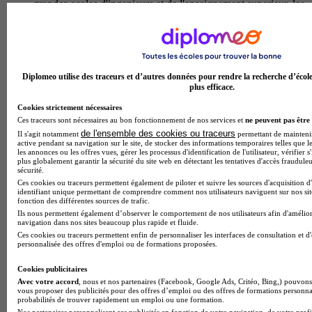
grandes ecoles d'ingenieurs et de l'enseignement superieur. les
diplomes deviennent ainsi des ingenieurs, chercheurs ou
cadres capables de maitriser la complexite technique et
d'innover dans des secteurs cles de l'industrie, de l'energie ou
des technologies.
Temps plein
Diplomeo utilise des traceurs et d’autres données pour rendre la recherche d’écol
En présentiel
plus efficace.
Prépa - Classe préparatoire mathématiques-
Cookies strictement nécessaires
physique (MP), 2e année
Ces traceurs sont nécessaires au bon fonctionnement de nos services et
ne peuvent pas être 
de l'ensemble des cookies ou traceurs
Il s'agit notamment
permettant de maintenir 
active pendant sa navigation sur le site, de stocker des informations temporaires telles que le
Classe preparatoire mathematiques-physique (mp), 2e
les annonces ou les offres vues, gérer les processus d'identification de l'utilisateur, vérifier s
anneeau lycee philibert dessaignes, la 2e annee de classe
plus globalement garantir la sécurité du site web en détectant les tentatives d'accès fraudule
sécurité.
preparatoire mp approfondit les bases scientifiques acquises
Ces cookies ou traceurs permettent également de piloter et suivre les sources d'acquisition d
en premiere annee pour preparer les etudiants aux concours
identifiant unique permettant de comprendre comment nos utilisateurs naviguent sur nos site
des grandes ecoles d'ingenieurs. le programme couvre 12
fonction des différentes sources de trafic.
heures de mathematiques (analyse et algebre avancees), 8
Ils nous permettent également d’observer le comportement de nos utilisateurs afin d'amélior
heures de sciences physiques avec travaux pratiques
navigation dans nos sites beaucoup plus rapide et fluide.
(mecanique, electromagnetisme, thermodynamique, optique),
Ces cookies ou traceurs permettent enfin de personnaliser les interfaces de consultation et d
personnalisée des offres d'emploi ou de formations proposées.
et 2 heures de sciences de l'ingenieur. enrichie d'informatique,
d'anglais et de preparation aux oraux, cette formation
Cookies publicitaires
developpe une rigueur analytique et une capacite de resolution
Avec votre accord
, nous et nos partenaires (Facebook, Google Ads, Critéo, Bing,) pouvons 
de problemes complexes. les diplomes accedent aux plus
vous proposer des publicités pour des offres d’emploi ou des offres de formations personna
prestigieuses ecoles d'ingenieurs, aux metiers de recherche et
probabilités de trouver rapidement un emploi ou une formation.
d'enseignement, ou explorent les secteurs de la finance et du