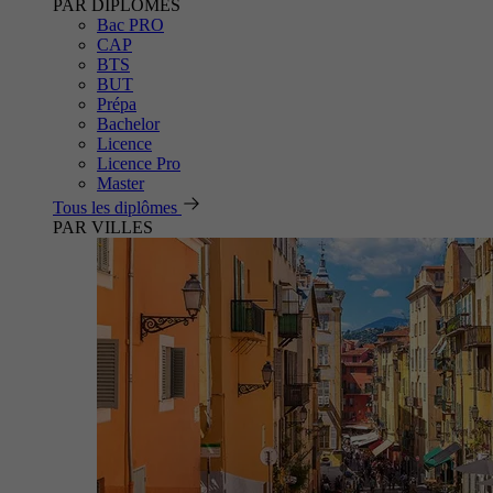
PAR DIPLÔMES
Bac PRO
CAP
BTS
BUT
Prépa
Bachelor
Licence
Licence Pro
Master
Tous les diplômes
PAR VILLES