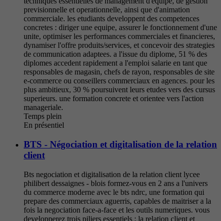
techniques essentielles de management d'equipe, de gestion
previsionnelle et operationnelle, ainsi que d'animation
commerciale. les etudiants developpent des competences
concretes : diriger une equipe, assurer le fonctionnement d'une
unite, optimiser les performances commerciales et financieres,
dynamiser l'offre produits/services, et concevoir des strategies
de communication adaptees. a l'issue du diplome, 51 % des
diplomes accedent rapidement a l'emploi salarie en tant que
responsables de magasin, chefs de rayon, responsables de site
e-commerce ou conseillers commerciaux en agences. pour les
plus ambitieux, 30 % poursuivent leurs etudes vers des cursus
superieurs. une formation concrete et orientee vers l'action
manageriale.
Temps plein
En présentiel
BTS - Négociation et digitalisation de la relation
client
Bts negociation et digitalisation de la relation client lycee
philibert dessaignes - blois formez-vous en 2 ans a l'univers
du commerce moderne avec le bts ndrc, une formation qui
prepare des commerciaux aguerris, capables de maitriser a la
fois la negociation face-a-face et les outils numeriques. vous
developperez trois piliers essentiels : la relation client et