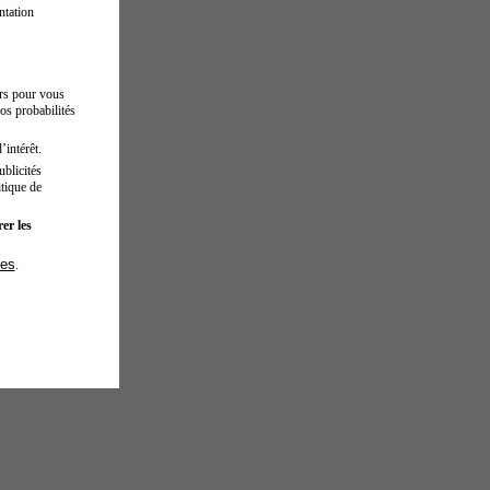
ntation
urs pour vous
os probabilités
’intérêt.
blicités
tique de
er les
ies
.