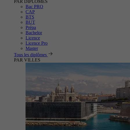
PAR DIPLÔMES
Bac PRO
CAP
BTS
BUT
Prépa
Bachelor
Licence
Licence Pro
Master
Tous les diplômes
PAR VILLES