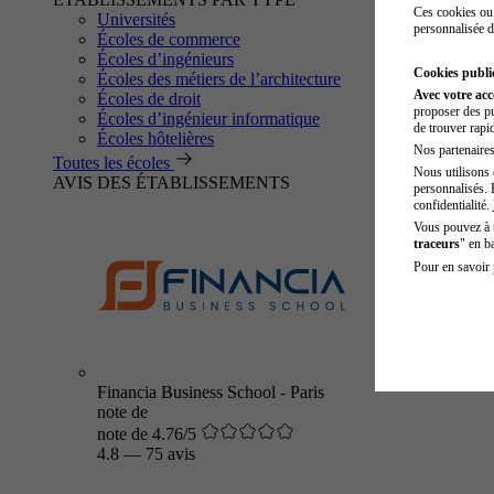
Ces cookies ou 
Universités
personnalisée d
Écoles de commerce
Écoles d’ingénieurs
Cookies public
Écoles des métiers de l’architecture
Avec votre ac
Écoles de droit
proposer des pu
Écoles d’ingénieur informatique
de trouver rapi
Écoles hôtelières
Nos partenaires 
Toutes les écoles
Nous utilisons 
AVIS DES ÉTABLISSEMENTS
personnalisés. 
confidentialité.
Vous pouvez à
traceurs
" en b
Pour en savoir 
Financia Business School - Paris
note de
note de 4.76/5
4.8
—
75 avis