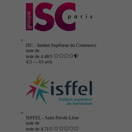
ISC - Institut Supérieur du Commerce
note de
note de 4.48/5
4.5
—
63 avis
ISFFEL - Saint Pol-de-Léon
note de
note de 4.71/5