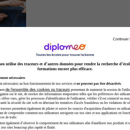
Continuer 
Auxiliaire de puériculture
o utilise des traceurs et d’autres données pour rendre la recherche d’écol
formations encore plus efficace.
ement nécessaires
nt nécessaires au bon fonctionnement de nos services et
ne peuvent pas être désactivés
.
de l'ensemble des cookies ou traceurs
ment
permettant de maintenir la session de l'utilis
ation sur le site, de stocker des informations temporaires telles que les préférences des utilisate
offres vues, gérer les processus d'identification de l'utilisateur, vérifier s'il est connecté ou non,
ntir la sécurité du site web en détectant les tentatives d'accès frauduleux ou les violations de sé
raceurs permettent également de piloter et suivre les sources d'acquisition d'audience en utilisan
nt de comprendre comment nos utilisateurs naviguent sur nos sites et nos applications en fonct
Préparateur en pharmacie
ces de trafic.
tent également d’observer le comportement de nos utilisateurs afin d'améliorer nos produits et r
 nos sites beaucoup plus rapide et fluide.