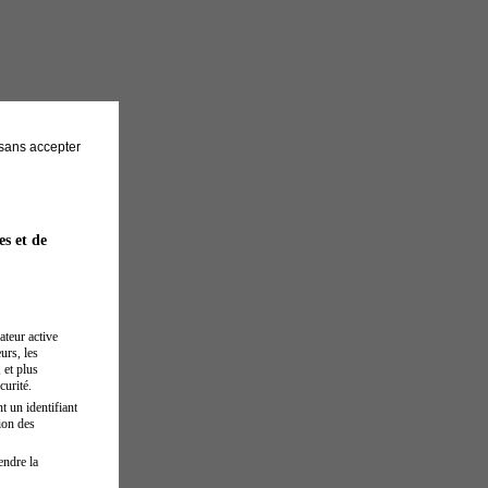
sans accepter
es et de
ateur active
urs, les
 et plus
curité.
t un identifiant
ion des
endre la