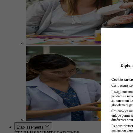
Diplome
Cookies strict
Ces traceurs so
Il s'agit notam
pendant sa navig
annonces ou les 
globalement gara
Ces cookies ou t
unique permetta
différentes sour
Ils nous permet
Établissements
navigation dans
ÉTABLISSEMENTS PAR TYPE