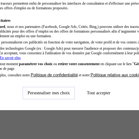
traceurs permettent enfin de personnaliser les interfaces de consultation et d'effectuer une prése
es offres d'emploi ou de formations proposées.
itaires
cord
, nous et nos partenaires (Facebook, Google Ads, Critéo, Bing,) pouvons utiliser des trace
blicités pour des offres d’emploi ou des offres de formations personnalisés afin d’augmenter v
dement un emploi ou une formation.
personnalisent ces publicités en fonction de votre navigation, de votre profil et de vos centres d
des technologies Google (ex : Google Ads) pour mesurer l'audience et proposer des contenus/pu
En acceptant, vous consentez à l'utilisation de vos données par Google conformément à leur poli
En savoir plus
 tout moment
paramétrer vos choix
ou
retirer votre consentement
en cliquant sur le lien "
Gér
as de page.
Politique de confidentialité
Politique relative aux cook
plus, consultez notre
et notre
Personnaliser mes choix
Tout accepter