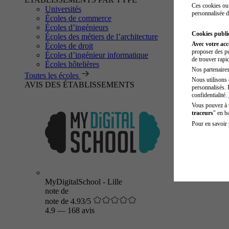
Ces cookies ou 
Universités
personnalisée d
Écoles de commerce
Écoles d’ingénieurs
Cookies public
Écoles des métiers de l’architecture
Avec votre ac
Écoles de droit
proposer des pu
Écoles d’ingénieur informatique
de trouver rapi
Écoles hôtelières
Nos partenaires 
Toutes les écoles
Nous utilisons 
AVIS DES ÉTABLISSEMENTS
personnalisés. 
confidentialité.
Vous pouvez à
traceurs
" en b
Pour en savoir 
MyDigitalSchool - Lille
note de
note de 4.93/5
4.9
—
168 avis