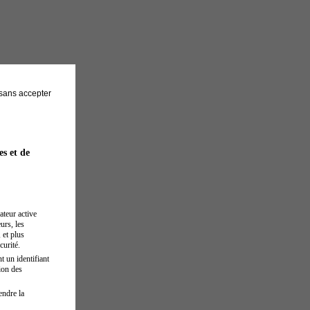
sans accepter
es et de
ateur active
urs, les
 et plus
curité.
t un identifiant
ion des
endre la