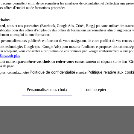
traceurs permettent enfin de personnaliser les interfaces de consultation et d'effectuer une prése
es offres d'emploi ou de formations proposées.
itaires
cord
, nous et nos partenaires (Facebook, Google Ads, Critéo, Bing,) pouvons utiliser des trace
blicités pour des offres d’emploi ou des offres de formations personnalisés afin d’augmenter v
dement un emploi ou une formation.
personnalisent ces publicités en fonction de votre navigation, de votre profil et de vos centres d
des technologies Google (ex : Google Ads) pour mesurer l'audience et proposer des contenus/pu
En acceptant, vous consentez à l'utilisation de vos données par Google conformément à leur poli
En savoir plus
 tout moment
paramétrer vos choix
ou
retirer votre consentement
en cliquant sur le lien "
Gér
as de page.
Politique de confidentialité
Politique relative aux cook
plus, consultez notre
et notre
Personnaliser mes choix
Tout accepter