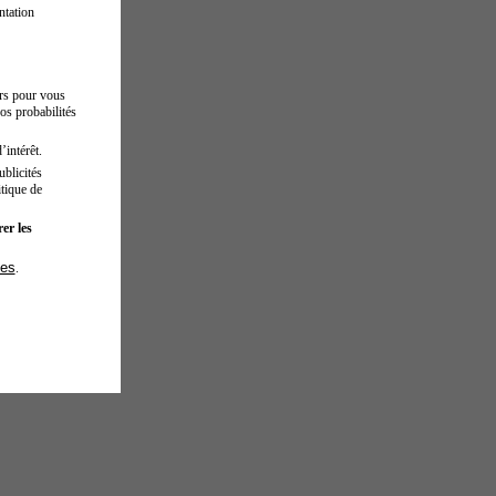
ntation
urs pour vous
os probabilités
’intérêt.
blicités
tique de
er les
ies
.