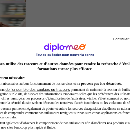
Continuer 
Préparateur en pharmacie
o utilise des traceurs et d’autres données pour rendre la recherche d’écol
formations encore plus efficace.
ement nécessaires
nt nécessaires au bon fonctionnement de nos services et
ne peuvent pas être désactivés
.
de l'ensemble des cookies ou traceurs
ment
permettant de maintenir la session de l'utilis
ation sur le site, de stocker des informations temporaires telles que les préférences des utilisate
offres vues, gérer les processus d'identification de l'utilisateur, vérifier s'il est connecté ou non,
ntir la sécurité du site web en détectant les tentatives d'accès frauduleux ou les violations de sé
raceurs permettent également de piloter et suivre les sources d'acquisition d'audience en utilisan
nt de comprendre comment nos utilisateurs naviguent sur nos sites et nos applications en fonct
Chef de projet
ces de trafic.
tent également d’observer le comportement de nos utilisateurs afin d'améliorer nos produits et r
 nos sites beaucoup plus rapide et fluide.