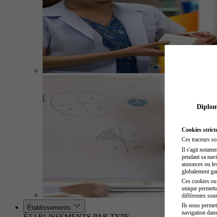
Diplome
Cookies strict
Ces traceurs so
Il s'agit notam
pendant sa navig
annonces ou les 
globalement gara
Ces cookies ou t
unique permetta
différentes sour
Ils nous permet
Établissements
navigation dans
ÉTABLISSEMENTS PAR TYPE