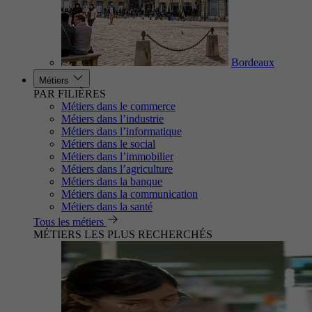
Bordeaux
Métiers
PAR FILIÈRES
Métiers dans le commerce
Métiers dans l’industrie
Métiers dans l’informatique
Métiers dans le social
Métiers dans l’immobilier
Métiers dans l’agriculture
Métiers dans la banque
Métiers dans la communication
Métiers dans la santé
Tous les métiers
MÉTIERS LES PLUS RECHERCHÉS