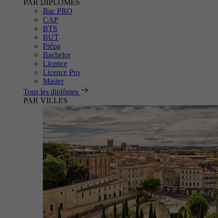
PAR DIPLÔMES
Bac PRO
CAP
BTS
BUT
Prépa
Bachelor
Licence
Licence Pro
Master
Tous les diplômes
PAR VILLES