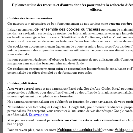
Diplomeo utilise des traceurs et d’autres données pour rendre la recherche d’éco
efficace.
Cookies strictement nécessaires
Ces traceurs sont nécessaires au bon fonctionnement de nos services et
ne peuvent pas être 
de l'ensemble des cookies ou traceurs
Il s'agit notamment
permettant de maintenir 
pendant sa navigation sur le site, de stocker des informations temporaires telles que les préf
ou les offres vues, gérer les processus d'identification de l'utilisateur, vérifier s'il est conn
la sécurité du site web en détectant les tentatives d'accès frauduleux ou les violations de sécu
Ces cookies ou traceurs permettent également de piloter et suivre les sources d'acquisition d'
unique permettant de comprendre comment nos utilisateurs naviguent sur nos sites et nos ap
EREA
sources de trafic.
Ils nous permettent également d’observer le comportement de nos utilisateurs afin d'amélior
navigation dans nos sites beaucoup plus rapide et fluide.
Aucun avis
Ces cookies ou traceurs permettent enfin de personnaliser les interfaces de consultation et d
personnalisée des offres d'emploi ou de formations proposées.
Rennes
Voir l’établissement
Cookies publicitaires
Afficher plus de résultats
Avec votre accord
, nous et nos partenaires (Facebook, Google Ads, Critéo, Bing,) pouvons 
proposer des publicités pour des offres d’emploi ou des offres de formations personnalisés
trouver rapidement un emploi ou une formation.
Nos partenaires personnalisent ces publicités en fonction de votre navigation, de votre profil
Trouve ton CAP en 1 min avec Diplomeo !
Nous utilisons des technologies Google (ex : Google Ads) pour mesurer l'audience et propos
personnalisés. En acceptant, vous consentez à l'utilisation de vos données par Google conf
confidentialité.
En savoir plus
Trouver mon école
Vous pouvez à tout moment
paramétrer vos choix
ou
retirer votre consentement
en cliqu
bas de page.
Politique de confidentialité
Politique 
Pour en savoir plus, consultez notre
et notre