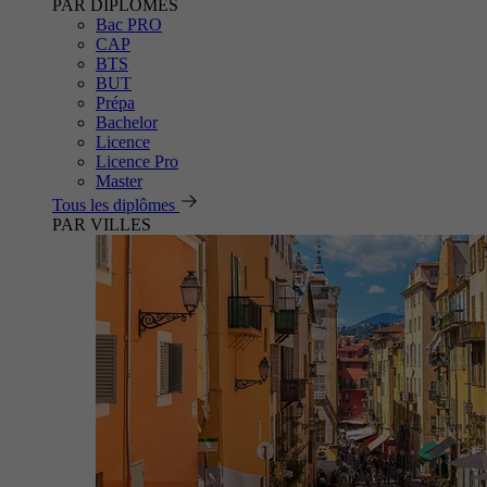
PAR DIPLÔMES
Bac PRO
CAP
BTS
BUT
Prépa
Bachelor
Licence
Licence Pro
Master
Tous les diplômes
PAR VILLES