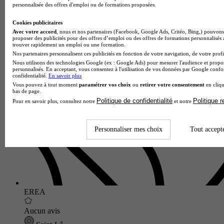
personnalisée des offres d'emploi ou de formations proposées.
Cookies publicitaires
Avec votre accord
, nous et nos partenaires (Facebook, Google Ads, Critéo, Bing,) pouvons 
proposer des publicités pour des offres d’emploi ou des offres de formations personnalisés
trouver rapidement un emploi ou une formation.
Nos partenaires personnalisent ces publicités en fonction de votre navigation, de votre profil
Lycée GT
Nous utilisons des technologies Google (ex : Google Ads) pour mesurer l'audience et propos
Voir l’établissement
personnalisés. En acceptant, vous consentez à l'utilisation de vos données par Google conf
confidentialité.
En savoir plus
Vous pouvez à tout moment
paramétrer vos choix
ou
retirer votre consentement
en cliqu
bas de page.
Politique de confidentialité
Politique 
Pour en savoir plus, consultez notre
et notre
Personnaliser mes choix
Tout accept
EREA
Aucun avis