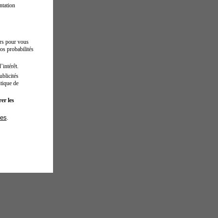
ntation
urs pour vous
os probabilités
’intérêt.
blicités
tique de
er les
ies
.