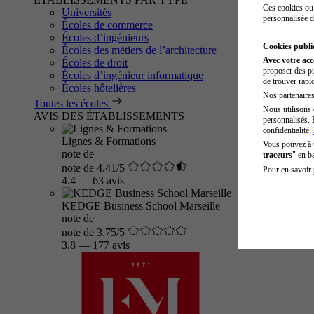
Ces cookies ou 
Universités
personnalisée d
Écoles de commerce
Écoles d’ingénieurs
Cookies public
Écoles des métiers de l’architecture
Avec votre ac
Écoles de droit
proposer des pu
Écoles d’ingénieur informatique
de trouver rapi
Écoles hôtelières
Nos partenaires 
Toutes les écoles
Nous utilisons 
AVIS DES ÉTABLISSEMENTS
personnalisés. 
confidentialité.
Lignes & Formations
Vous pouvez à
note de
traceurs
" en b
note de 4.41/5
Pour en savoir 
4.4
—
63 avis
KEDGE Business School Marseille
note de
note de 3.75/5
3.8
—
177 avis