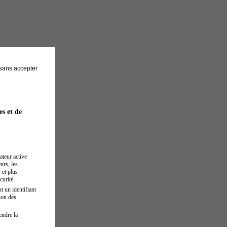
sans accepter
es et de
ateur active
urs, les
 et plus
curité.
t un identifiant
ion des
endre la