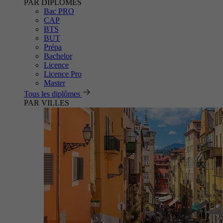
PAR DIPLÔMES
Bac PRO
CAP
BTS
BUT
Prépa
Bachelor
Licence
Licence Pro
Master
Tous les diplômes
PAR VILLES