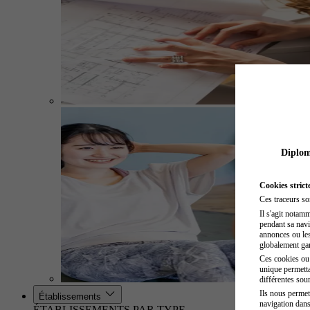
Diplome
Cookies strict
Ces traceurs so
Il s'agit notam
pendant sa navig
annonces ou les 
globalement gara
Ces cookies ou t
unique permetta
différentes sour
Ils nous permet
Établissements
navigation dans
ÉTABLISSEMENTS PAR TYPE