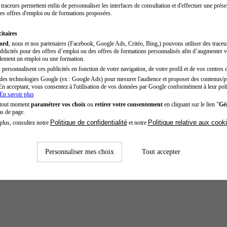
traceurs permettent enfin de personnaliser les interfaces de consultation et d'effectuer une prése
es offres d'emploi ou de formations proposées.
itaires
cord
, nous et nos partenaires (Facebook, Google Ads, Critéo, Bing,) pouvons utiliser des trace
blicités pour des offres d’emploi ou des offres de formations personnalisés afin d’augmenter v
dement un emploi ou une formation.
personnalisent ces publicités en fonction de votre navigation, de votre profil et de vos centres d
des technologies Google (ex : Google Ads) pour mesurer l'audience et proposer des contenus/pu
En acceptant, vous consentez à l'utilisation de vos données par Google conformément à leur poli
En savoir plus
 tout moment
paramétrer vos choix
ou
retirer votre consentement
en cliquant sur le lien "
Gér
as de page.
Politique de confidentialité
Politique relative aux cook
plus, consultez notre
et notre
Personnaliser mes choix
Tout accepter