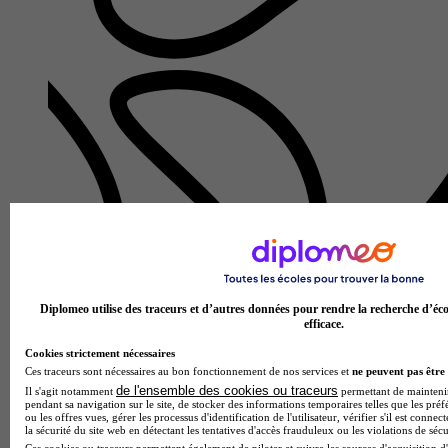
Lycée professionnel Léon Chiris
Aucun avis
Grasse
Diplomeo utilise des traceurs et d’autres données pour rendre la recherche d’éco
efficace.
Cookies strictement nécessaires
Ces traceurs sont nécessaires au bon fonctionnement de nos services et
ne peuvent pas être 
de l'ensemble des cookies ou traceurs
Il s'agit notamment
permettant de maintenir 
pendant sa navigation sur le site, de stocker des informations temporaires telles que les préf
ou les offres vues, gérer les processus d'identification de l'utilisateur, vérifier s'il est conn
la sécurité du site web en détectant les tentatives d'accès frauduleux ou les violations de sécu
Ces cookies ou traceurs permettent également de piloter et suivre les sources d'acquisition d'