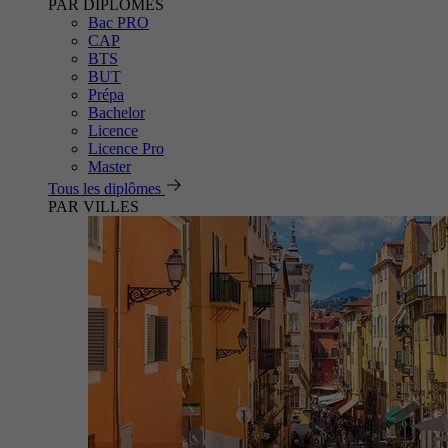
PAR DIPLÔMES
Bac PRO
CAP
BTS
BUT
Prépa
Bachelor
Licence
Licence Pro
Master
Tous les diplômes
PAR VILLES