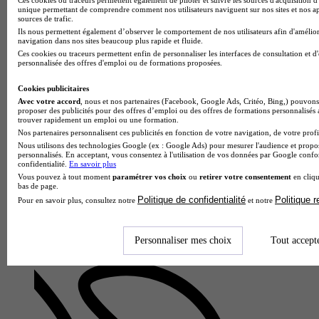
unique permettant de comprendre comment nos utilisateurs naviguent sur nos sites et nos ap
sources de trafic.
Ils nous permettent également d’observer le comportement de nos utilisateurs afin d'amélior
navigation dans nos sites beaucoup plus rapide et fluide.
Ces cookies ou traceurs permettent enfin de personnaliser les interfaces de consultation et d
personnalisée des offres d'emploi ou de formations proposées.
Cookies publicitaires
Avec votre accord
, nous et nos partenaires (Facebook, Google Ads, Critéo, Bing,) pouvons 
proposer des publicités pour des offres d’emploi ou des offres de formations personnalisés
trouver rapidement un emploi ou une formation.
Nos partenaires personnalisent ces publicités en fonction de votre navigation, de votre profil
Nous utilisons des technologies Google (ex : Google Ads) pour mesurer l'audience et propos
personnalisés. En acceptant, vous consentez à l'utilisation de vos données par Google conf
confidentialité.
En savoir plus
Vous pouvez à tout moment
paramétrer vos choix
ou
retirer votre consentement
en cliqu
bas de page.
Lycée professionnel
Politique de confidentialité
Politique 
Voir l’établissement
Pour en savoir plus, consultez notre
et notre
Personnaliser mes choix
Tout accept