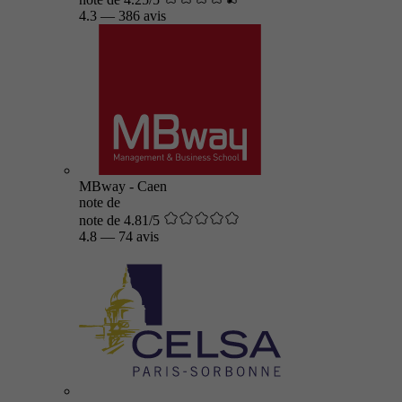
4.3
—
386 avis
MBway - Caen
note de
note de 4.81/5
4.8
—
74 avis