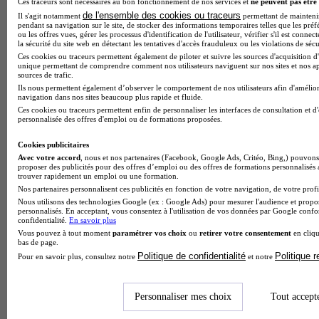
Ces traceurs sont nécessaires au bon fonctionnement de nos services et
ne peuvent pas être 
de l'ensemble des cookies ou traceurs
Il s'agit notamment
permettant de maintenir 
pendant sa navigation sur le site, de stocker des informations temporaires telles que les préf
ou les offres vues, gérer les processus d'identification de l'utilisateur, vérifier s'il est conn
la sécurité du site web en détectant les tentatives d'accès frauduleux ou les violations de sécu
Ces cookies ou traceurs permettent également de piloter et suivre les sources d'acquisition d'
unique permettant de comprendre comment nos utilisateurs naviguent sur nos sites et nos ap
sources de trafic.
Ils nous permettent également d’observer le comportement de nos utilisateurs afin d'amélior
navigation dans nos sites beaucoup plus rapide et fluide.
Ces cookies ou traceurs permettent enfin de personnaliser les interfaces de consultation et d
Lycée professionnel Alpes et Durance
personnalisée des offres d'emploi ou de formations proposées.
Aucun avis
Cookies publicitaires
Avec votre accord
, nous et nos partenaires (Facebook, Google Ads, Critéo, Bing,) pouvons 
Embrun
proposer des publicités pour des offres d’emploi ou des offres de formations personnalisés
trouver rapidement un emploi ou une formation.
Nos partenaires personnalisent ces publicités en fonction de votre navigation, de votre profil
Nous utilisons des technologies Google (ex : Google Ads) pour mesurer l'audience et propos
personnalisés. En acceptant, vous consentez à l'utilisation de vos données par Google conf
confidentialité.
En savoir plus
Vous pouvez à tout moment
paramétrer vos choix
ou
retirer votre consentement
en cliqu
bas de page.
Politique de confidentialité
Politique 
Pour en savoir plus, consultez notre
et notre
Personnaliser mes choix
Tout accept