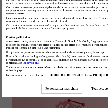
garantir la sécurité du site web en détectant les tentatives d'accès frauduleux ou les violation
Ces cookies ou traceurs permettent également de piloter et suivre les sources d'acquisition d'
unique permettant de comprendre comment nos utilisateurs naviguent sur nos sites et nos ap
sources de trafic.
Qu’est-ce que la carte Avantage Jeune SNCF ?
Ils nous permettent également d’observer le comportement de nos utilisateurs afin d'amélior
navigation dans nos sites beaucoup plus rapide et fluide.
Ces cookies ou traceurs permettent enfin de personnaliser les interfaces de consultation et d
personnalisée des offres d'emploi ou de formations proposées.
Cookies publicitaires
Avec votre accord
, nous et nos partenaires (Facebook, Google Ads, Critéo, Bing,) pouvons 
proposer des publicités pour des offres d’emploi ou des offres de formations personnalisés
trouver rapidement un emploi ou une formation.
Nos partenaires personnalisent ces publicités en fonction de votre navigation, de votre profil
Nous utilisons des technologies Google (ex : Google Ads) pour mesurer l'audience et propos
personnalisés. En acceptant, vous consentez à l'utilisation de vos données par Google conf
confidentialité.
En savoir plus
Vous pouvez à tout moment
paramétrer vos choix
ou
retirer votre consentement
en cliqu
en bas de page.
Politique de confidentialité
Politique 
Pour en savoir plus, consultez notre
et notre
Voyage gratuitement en Europe pendant un mois
Personnaliser mes choix
Tout accept