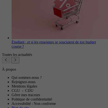
Étudiant : et si les enseignes se souciaient de ton budget
course ?
Toutes les actualités
À propos
Qui sommes-nous ?
Rejoignez-nous
Mentions légales
CGU
-
CDU
Gérer mes traceurs
Politique de confidentialité
Accessibilité : Non conforme
Plan de site