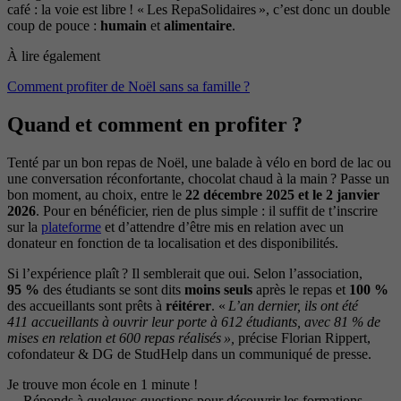
café : la voie est libre ! « Les RepaSolidaires », c’est donc un double
coup de pouce :
humain
et
alimentaire
.
À lire également
Comment profiter de Noël sans sa famille ?
Quand et comment en profiter ?
Tenté par un bon repas de Noël, une balade à vélo en bord de lac ou
une conversation réconfortante, chocolat chaud à la main ? Passe un
bon moment, au choix, entre le
22 décembre 2025 et le 2 janvier
2026
. Pour en bénéficier, rien de plus simple : il suffit de t’inscrire
sur la
plateforme
et d’attendre d’être mis en relation avec un
donateur en fonction de ta localisation et des disponibilités.
Si l’expérience plaît ? Il semblerait que oui. Selon l’association,
95 %
des étudiants se sont dits
moins seuls
après le repas et
100 %
des accueillants sont prêts à
réitérer
. «
L’an dernier, ils ont été
411 accueillants à ouvrir leur porte à 612 étudiants, avec 81 % de
mises en relation et 600 repas réalisés »,
précise Florian Rippert,
cofondateur & DG de StudHelp dans un communiqué de presse.
Je trouve mon école en 1 minute !
Réponds à quelques questions pour découvrir les formations