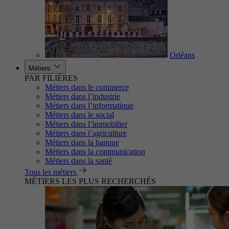
Orléans
Métiers
PAR FILIÈRES
Métiers dans le commerce
Métiers dans l’industrie
Métiers dans l’informatique
Métiers dans le social
Métiers dans l’immobilier
Métiers dans l’agriculture
Métiers dans la banque
Métiers dans la communication
Métiers dans la santé
Tous les métiers
MÉTIERS LES PLUS RECHERCHÉS