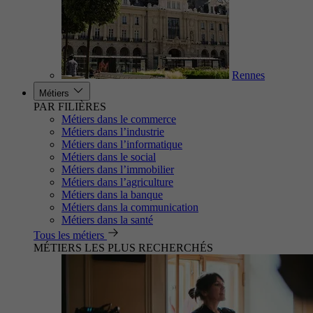
Rennes
Métiers
PAR FILIÈRES
Métiers dans le commerce
Métiers dans l’industrie
Métiers dans l’informatique
Métiers dans le social
Métiers dans l’immobilier
Métiers dans l’agriculture
Métiers dans la banque
Métiers dans la communication
Métiers dans la santé
Tous les métiers
MÉTIERS LES PLUS RECHERCHÉS