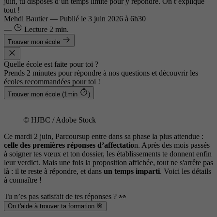
juin, tu disposes d’un temps limité pour y répondre. On t’explique
tout !
Mehdi Bautier
—
Publié le
3 juin 2026 à 6h30
—
Lecture
2 min.
Trouver mon école
Quelle école est faite pour toi ?
Prends 2 minutes pour répondre à nos questions et découvrir les
écoles recommandées pour toi !
Trouver mon école (1min
)
© HJBC / Adobe Stock
Ce mardi 2 juin, Parcoursup entre dans sa phase la plus attendue :
celle des premières réponses d’affectatio
n. Après des mois passés
à soigner tes vœux et ton dossier, les établissements te donnent enfin
leur verdict. Mais une fois la proposition affichée, tout ne s'arrête pas
là : il te reste à répondre, et dans
un temps imparti
. Voici les détails
à connaître !
Tu n’es pas satisfait de tes réponses ? 👀
On t'aide à trouver ta formation 🎯