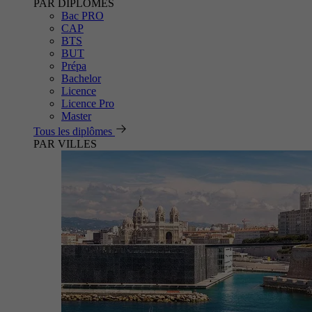
PAR DIPLÔMES
Bac PRO
CAP
BTS
BUT
Prépa
Bachelor
Licence
Licence Pro
Master
Tous les diplômes
PAR VILLES