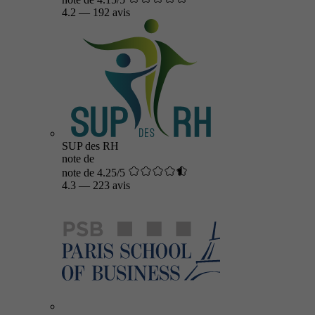
4.2
—
192 avis
SUP des RH
note de
note de 4.25/5
4.3
—
223 avis