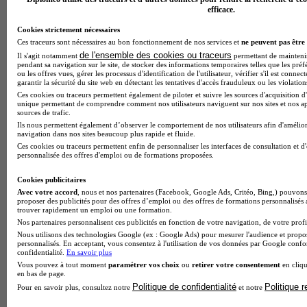
efficace.
Cookies strictement nécessaires
Ces traceurs sont nécessaires au bon fonctionnement de nos services et
ne peuvent pas être 
de l'ensemble des cookies ou traceurs
Il s'agit notamment
permettant de maintenir 
pendant sa navigation sur le site, de stocker des informations temporaires telles que les préf
Parcoursup : puis-je changer d’avis après avoir accepté une
ou les offres vues, gérer les processus d'identification de l'utilisateur, vérifier s'il est conn
formation ?
garantir la sécurité du site web en détectant les tentatives d'accès frauduleux ou les violation
Ces cookies ou traceurs permettent également de piloter et suivre les sources d'acquisition d'
unique permettant de comprendre comment nos utilisateurs naviguent sur nos sites et nos ap
sources de trafic.
Ils nous permettent également d’observer le comportement de nos utilisateurs afin d'amélior
navigation dans nos sites beaucoup plus rapide et fluide.
Ces cookies ou traceurs permettent enfin de personnaliser les interfaces de consultation et d
personnalisée des offres d'emploi ou de formations proposées.
Cookies publicitaires
Avec votre accord
, nous et nos partenaires (Facebook, Google Ads, Critéo, Bing,) pouvons 
proposer des publicités pour des offres d’emploi ou des offres de formations personnalisés
trouver rapidement un emploi ou une formation.
Nos partenaires personnalisent ces publicités en fonction de votre navigation, de votre profil
Nous utilisons des technologies Google (ex : Google Ads) pour mesurer l'audience et propos
personnalisés. En acceptant, vous consentez à l'utilisation de vos données par Google conf
confidentialité.
En savoir plus
Vous pouvez à tout moment
paramétrer vos choix
ou
retirer votre consentement
en cliqu
Informatique : quelles études choisir après le bac ?
en bas de page.
Politique de confidentialité
Politique 
Pour en savoir plus, consultez notre
et notre