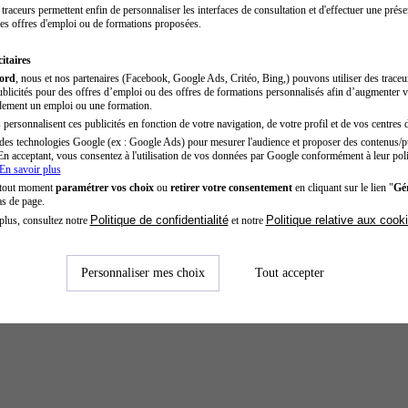
traceurs permettent enfin de personnaliser les interfaces de consultation et d'effectuer une prése
es offres d'emploi ou de formations proposées.
itaires
cord
, nous et nos partenaires (Facebook, Google Ads, Critéo, Bing,) pouvons utiliser des trace
blicités pour des offres d’emploi ou des offres de formations personnalisés afin d’augmenter v
dement un emploi ou une formation.
personnalisent ces publicités en fonction de votre navigation, de votre profil et de vos centres d
des technologies Google (ex : Google Ads) pour mesurer l'audience et proposer des contenus/pu
En acceptant, vous consentez à l'utilisation de vos données par Google conformément à leur poli
En savoir plus
 tout moment
paramétrer vos choix
ou
retirer votre consentement
en cliquant sur le lien "
Gér
as de page.
Politique de confidentialité
Politique relative aux cook
plus, consultez notre
et notre
Personnaliser mes choix
Tout accepter