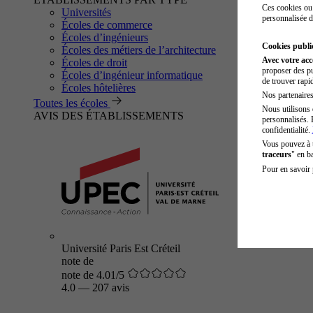
Ces cookies ou 
Universités
personnalisée d
Écoles de commerce
Écoles d’ingénieurs
Cookies public
Écoles des métiers de l’architecture
Avec votre ac
Écoles de droit
proposer des pu
Écoles d’ingénieur informatique
de trouver rapi
Écoles hôtelières
Nos partenaires 
Toutes les écoles
Nous utilisons 
AVIS DES ÉTABLISSEMENTS
personnalisés. 
confidentialité.
Vous pouvez à
traceurs
" en b
Pour en savoir 
Université Paris Est Créteil
note de
note de 4.01/5
4.0
—
207 avis