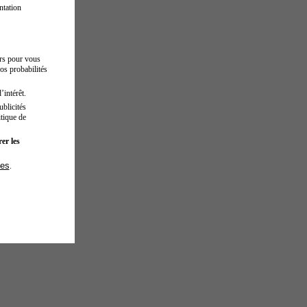
ntation
urs pour vous
os probabilités
’intérêt.
blicités
tique de
er les
ies
.