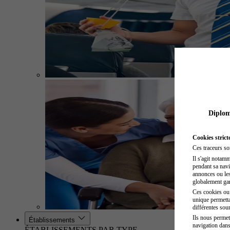
Diplome
Cookies strict
Ces traceurs so
Il s'agit notam
pendant sa navig
annonces ou les 
globalement gara
Ces cookies ou t
unique permetta
différentes sour
Ils nous permet
Établissements
navigation dans
ÉTABLISSEMENTS PAR TYPE