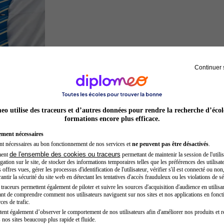
Continuer 
Hôtesse de l'air steward
o utilise des traceurs et d’autres données pour rendre la recherche d’écol
formations encore plus efficace.
ement nécessaires
nt nécessaires au bon fonctionnement de nos services et
ne peuvent pas être désactivés
.
de l'ensemble des cookies ou traceurs
ment
permettant de maintenir la session de l'utilis
ation sur le site, de stocker des informations temporaires telles que les préférences des utilisate
offres vues, gérer les processus d'identification de l'utilisateur, vérifier s'il est connecté ou non,
ntir la sécurité du site web en détectant les tentatives d'accès frauduleux ou les violations de sé
raceurs permettent également de piloter et suivre les sources d'acquisition d'audience en utilisan
nt de comprendre comment nos utilisateurs naviguent sur nos sites et nos applications en fonct
Sage-femme
ces de trafic.
tent également d’observer le comportement de nos utilisateurs afin d'améliorer nos produits et r
 nos sites beaucoup plus rapide et fluide.