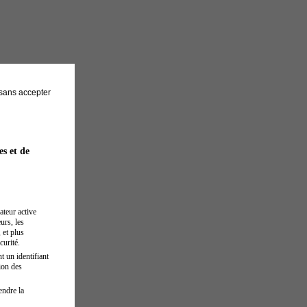
sans accepter
es et de
ateur active
urs, les
 et plus
curité.
t un identifiant
ion des
endre la