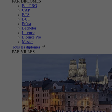
PAR DIPLÔMES
Bac PRO
CAP
BTS
BUT
Prépa
Bachelor
Licence
Licence Pro
Master
Tous les diplômes
PAR VILLES