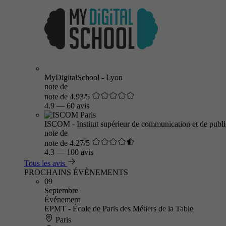
MyDigitalSchool - Lyon
note de
note de 4.93/5
4.9
—
60 avis
ISCOM - Institut supérieur de communication et de public
note de
note de 4.27/5
4.3
—
100 avis
Tous les avis
PROCHAINS ÉVÈNEMENTS
09
Septembre
Événement
EPMT - École de Paris des Métiers de la Table
Paris