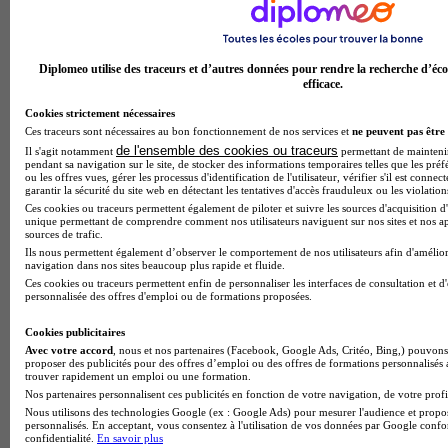
Groupe ESRA : le tremplin qu’il te faut pour briller dans
l’audiovisuel
Diplomeo utilise des traceurs et d’autres données pour rendre la recherche d’éco
efficace.
Cookies strictement nécessaires
Ces traceurs sont nécessaires au bon fonctionnement de nos services et
ne peuvent pas être 
de l'ensemble des cookies ou traceurs
Il s'agit notamment
permettant de maintenir 
pendant sa navigation sur le site, de stocker des informations temporaires telles que les préf
ou les offres vues, gérer les processus d'identification de l'utilisateur, vérifier s'il est conn
garantir la sécurité du site web en détectant les tentatives d'accès frauduleux ou les violation
Ces cookies ou traceurs permettent également de piloter et suivre les sources d'acquisition d'
unique permettant de comprendre comment nos utilisateurs naviguent sur nos sites et nos ap
sources de trafic.
Ils nous permettent également d’observer le comportement de nos utilisateurs afin d'amélior
navigation dans nos sites beaucoup plus rapide et fluide.
Ces cookies ou traceurs permettent enfin de personnaliser les interfaces de consultation et d
personnalisée des offres d'emploi ou de formations proposées.
Formations en alternance à Amiens : Interfor ou le CFA qui
mise sur l’accompagnement
Cookies publicitaires
Avec votre accord
, nous et nos partenaires (Facebook, Google Ads, Critéo, Bing,) pouvons 
proposer des publicités pour des offres d’emploi ou des offres de formations personnalisés
trouver rapidement un emploi ou une formation.
Nos partenaires personnalisent ces publicités en fonction de votre navigation, de votre profil
Nous utilisons des technologies Google (ex : Google Ads) pour mesurer l'audience et propos
personnalisés. En acceptant, vous consentez à l'utilisation de vos données par Google conf
confidentialité.
En savoir plus