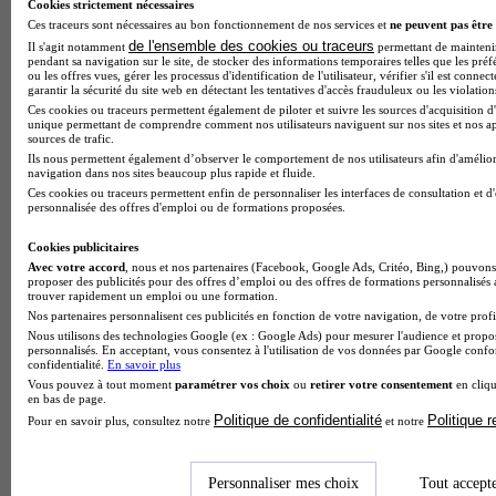
Cookies strictement nécessaires
Ces traceurs sont nécessaires au bon fonctionnement de nos services et
ne peuvent pas être 
de l'ensemble des cookies ou traceurs
Il s'agit notamment
permettant de maintenir 
pendant sa navigation sur le site, de stocker des informations temporaires telles que les préf
ou les offres vues, gérer les processus d'identification de l'utilisateur, vérifier s'il est conn
garantir la sécurité du site web en détectant les tentatives d'accès frauduleux ou les violation
Ces cookies ou traceurs permettent également de piloter et suivre les sources d'acquisition d'
unique permettant de comprendre comment nos utilisateurs naviguent sur nos sites et nos ap
sources de trafic.
Ils nous permettent également d’observer le comportement de nos utilisateurs afin d'amélior
navigation dans nos sites beaucoup plus rapide et fluide.
Ces cookies ou traceurs permettent enfin de personnaliser les interfaces de consultation et d
personnalisée des offres d'emploi ou de formations proposées.
Formations en alternance à Amiens : Interfor ou le CFA qui
mise sur l’accompagnement
Cookies publicitaires
Avec votre accord
, nous et nos partenaires (Facebook, Google Ads, Critéo, Bing,) pouvons 
proposer des publicités pour des offres d’emploi ou des offres de formations personnalisés
trouver rapidement un emploi ou une formation.
Nos partenaires personnalisent ces publicités en fonction de votre navigation, de votre profil
Nous utilisons des technologies Google (ex : Google Ads) pour mesurer l'audience et propos
personnalisés. En acceptant, vous consentez à l'utilisation de vos données par Google conf
confidentialité.
En savoir plus
Vous pouvez à tout moment
paramétrer vos choix
ou
retirer votre consentement
en cliqu
en bas de page.
Politique de confidentialité
Politique 
Pour en savoir plus, consultez notre
et notre
Personnaliser mes choix
Tout accept