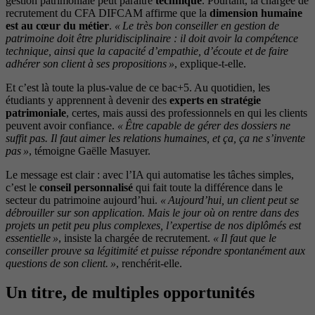
gestion patrimoniale peut paraître
technique
. Pourtant, la chargée de
recrutement du CFA DIFCAM affirme que la
dimension humaine
est au cœur du métier
.
« Le très bon conseiller en gestion de
patrimoine doit être pluridisciplinaire : il doit avoir la compétence
technique, ainsi que la capacité d’empathie, d’écoute et de faire
adhérer son client à ses propositions »
, explique-t-elle.
Et c’est là toute la plus-value de ce bac+5. Au quotidien, les
étudiants y apprennent à devenir des
experts en stratégie
patrimoniale
, certes, mais aussi des professionnels en qui les clients
peuvent avoir confiance.
« Être capable de gérer des dossiers ne
suffit pas. Il faut aimer les relations humaines, et ça, ça ne s’invente
pas »
, témoigne Gaëlle Masuyer.
Le message est clair : avec l’IA qui automatise les tâches simples,
c’est le
conseil personnalisé
qui fait toute la différence dans le
secteur du patrimoine aujourd’hui.
« Aujourd’hui, un client peut se
débrouiller sur son application. Mais le jour où on rentre dans des
projets un petit peu plus complexes, l’expertise de nos diplômés est
essentielle »
, insiste la chargée de recrutement.
« Il faut que le
conseiller prouve sa légitimité et puisse répondre spontanément aux
questions de son client. »
, renchérit-elle.
Un titre, de multiples opportunités