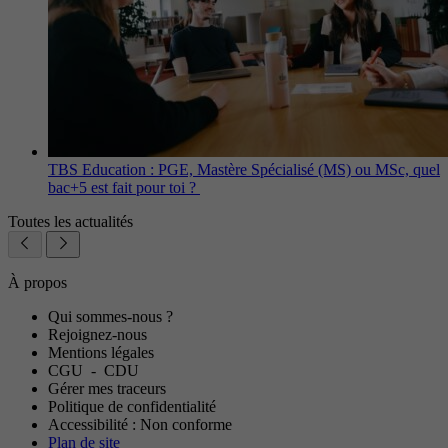
TBS Education : PGE, Mastère Spécialisé (MS) ou MSc, quel
bac+5 est fait pour toi ?
Toutes les actualités
À propos
Qui sommes-nous ?
Rejoignez-nous
Mentions légales
CGU
-
CDU
Gérer mes traceurs
Politique de confidentialité
Accessibilité : Non conforme
Plan de site