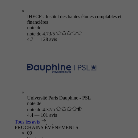
IHECF - Institut des hautes études comptables et
financières
note de
note de 4.73/5
4.7
—
128 avis
Université Paris Dauphine - PSL
note de
note de 4.37/5
4.4
—
101 avis
Tous les avis
PROCHAINS ÉVÈNEMENTS
09