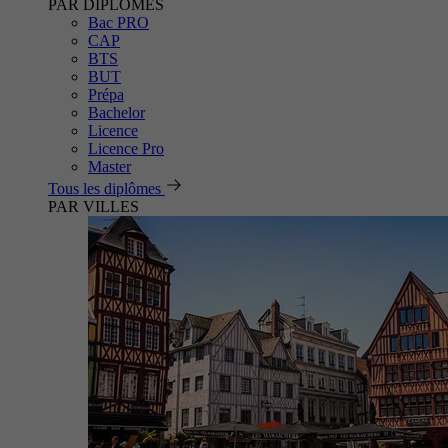
PAR DIPLÔMES
Bac PRO
CAP
BTS
BUT
Prépa
Bachelor
Licence
Licence Pro
Master
Tous les diplômes
PAR VILLES