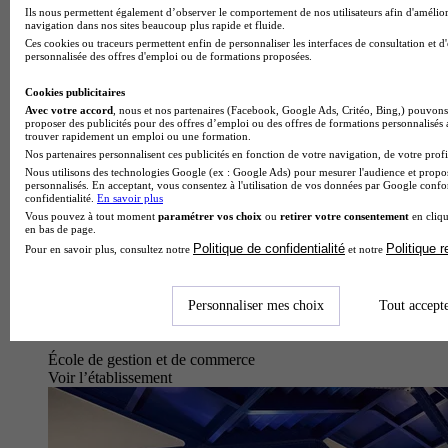
Ils nous permettent également d’observer le comportement de nos utilisateurs afin d'amélior
navigation dans nos sites beaucoup plus rapide et fluide.
Ces cookies ou traceurs permettent enfin de personnaliser les interfaces de consultation et d
personnalisée des offres d'emploi ou de formations proposées.
Cookies publicitaires
Avec votre accord
, nous et nos partenaires (Facebook, Google Ads, Critéo, Bing,) pouvons 
proposer des publicités pour des offres d’emploi ou des offres de formations personnalisés
trouver rapidement un emploi ou une formation.
Nos partenaires personnalisent ces publicités en fonction de votre navigation, de votre profil
Nous utilisons des technologies Google (ex : Google Ads) pour mesurer l'audience et propos
personnalisés. En acceptant, vous consentez à l'utilisation de vos données par Google conf
confidentialité.
En savoir plus
Vous pouvez à tout moment
paramétrer vos choix
ou
retirer votre consentement
en cliqu
en bas de page.
Politique de confidentialité
Politique 
Pour en savoir plus, consultez notre
et notre
Personnaliser mes choix
Tout accept
École de gestion et de commerce
Voir l’établissement