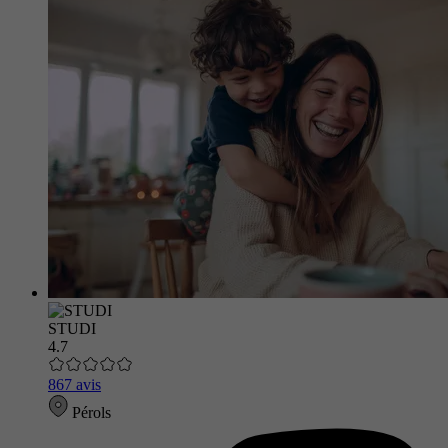
STUDI
4.7
867 avis
Pérols