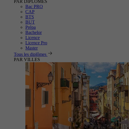
PAR DIPLÔMES
Bac PRO
CAP
BTS
BUT
Prépa
Bachelor
Licence
Licence Pro
Master
Tous les diplômes
PAR VILLES