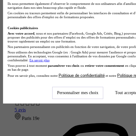
Ils nous permettent également d’observer le comportement de nos utilisateurs afin d'amélior
navigation dans nos sites beaucoup plus rapide et fluide.
Ces cookies ou traceurs permettent enfin de personnaliser les interfaces de consultation et d
personnalisée des offres d'emploi ou de formations proposées.
Cookies publicitaires
Avec votre accord
, nous et nos partenaires (Facebook, Google Ads, Critéo, Bing,) pouvons 
proposer des publicités pour des offres d’emploi ou des offres de formations personnalisés
trouver rapidement un emploi ou une formation.
Nos partenaires personnalisent ces publicités en fonction de votre navigation, de votre profil
Nous utilisons des technologies Google (ex : Google Ads) pour mesurer l'audience et propos
personnalisés. En acceptant, vous consentez à l'utilisation de vos données par Google conf
confidentialité.
En savoir plus
Vous pouvez à tout moment
paramétrer vos choix
ou
retirer votre consentement
en cliqu
en bas de page.
Politique de confidentialité
Politique 
Pour en savoir plus, consultez notre
et notre
AMCA - Paris
Personnaliser mes choix
Tout accept
5.0
5 avis
Paris 19e