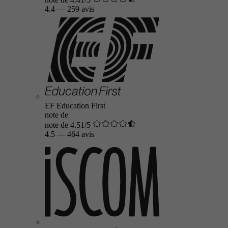
4.4
—
259 avis
EF Education First
note de
note de 4.51/5
4.5
—
464 avis