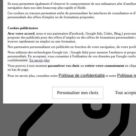
Ils nous permettent également d’observer le comportement de nos utilisateurs afin d'amélior
navigation dans nos sites beaucoup plus rapide et fluide.
Ces cookies ou traceurs permettent enfin de personnaliser les interfaces de consultation et d
personnalisée des offres d'emploi ou de formations proposées.
Cookies publicitaires
Avec votre accord
, nous et nos partenaires (Facebook, Google Ads, Critéo, Bing,) pouvons 
proposer des publicités pour des offres d’emploi ou des offres de formations personnalisés
ESG Immobilier - Paris
trouver rapidement un emploi ou une formation.
4.5
Nos partenaires personnalisent ces publicités en fonction de votre navigation, de votre profil
Nous utilisons des technologies Google (ex : Google Ads) pour mesurer l'audience et propos
personnalisés. En acceptant, vous consentez à l'utilisation de vos données par Google conf
4 avis
confidentialité.
En savoir plus
Courbevoie
Vous pouvez à tout moment
paramétrer vos choix
ou
retirer votre consentement
en cliqu
en bas de page.
Politique de confidentialité
Politique 
Pour en savoir plus, consultez notre
et notre
Personnaliser mes choix
Tout accept