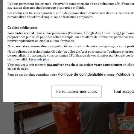
Ils nous permettent également d’observer le comportement de nos utilisateurs afin d'amélior
navigation dans nos sites beaucoup plus rapide et fluide.
Ces cookies ou traceurs permettent enfin de personnaliser les interfaces de consultation et d
personnalisée des offres d'emploi ou de formations proposées.
Cookies publicitaires
Avec votre accord
, nous et nos partenaires (Facebook, Google Ads, Critéo, Bing,) pouvons 
proposer des publicités pour des offres d’emploi ou des offres de formations personnalisés
trouver rapidement un emploi ou une formation.
École de gestion et de commerce
Nos partenaires personnalisent ces publicités en fonction de votre navigation, de votre profil
Voir l’établissement
Nous utilisons des technologies Google (ex : Google Ads) pour mesurer l'audience et propos
personnalisés. En acceptant, vous consentez à l'utilisation de vos données par Google conf
confidentialité.
En savoir plus
Vous pouvez à tout moment
paramétrer vos choix
ou
retirer votre consentement
en cliqu
en bas de page.
Politique de confidentialité
Politique 
Pour en savoir plus, consultez notre
et notre
Personnaliser mes choix
Tout accept