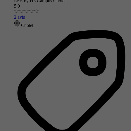
ESA by H3 Campus Cholet
5.0
2 avis
Cholet