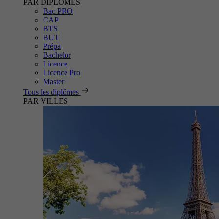
PAR DIPLÔMES
Bac PRO
CAP
BTS
BUT
Prépa
Bachelor
Licence
Licence Pro
Master
Tous les diplômes
PAR VILLES