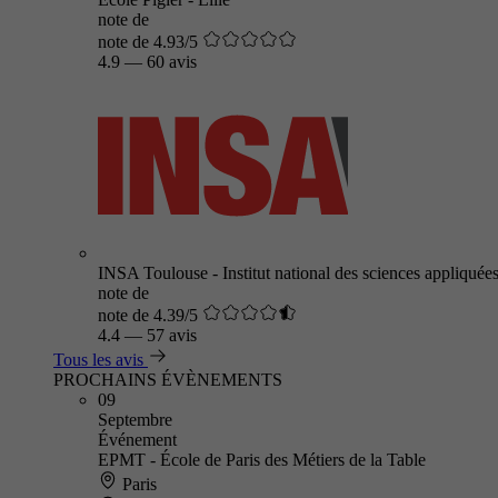
note de
note de 4.93/5
4.9
—
60 avis
INSA Toulouse - Institut national des sciences appliquée
note de
note de 4.39/5
4.4
—
57 avis
Tous les avis
PROCHAINS ÉVÈNEMENTS
09
Septembre
Événement
EPMT - École de Paris des Métiers de la Table
Paris