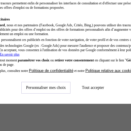
traceurs permettent enfin de personnaliser les interfaces de consultation et d'effectuer une prése
es offres d'emploi ou de formations proposées.
itaires
cord
, nous et nos partenaires (Facebook, Google Ads, Critéo, Bing,) pouvons utiliser des trace
blicités pour des offres d’emploi ou des offres de formations personnalisés afin d’augmenter v
dement un emploi ou une formation.
personnalisent ces publicités en fonction de votre navigation, de votre profil et de vos centres d
des technologies Google (ex : Google Ads) pour mesurer l'audience et proposer des contenus/pu
En acceptant, vous consentez à l'utilisation de vos données par Google conformément à leur poli
En savoir plus
 tout moment
paramétrer vos choix
ou
retirer votre consentement
en cliquant sur le lien "
Gér
as de page.
Politique de confidentialité
Politique relative aux cook
plus, consultez notre
et notre
Personnaliser mes choix
Tout accepter