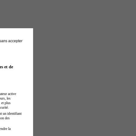
sans accepter
es et de
ateur active
urs, les
 et plus
curité.
t un identifiant
ion des
endre la