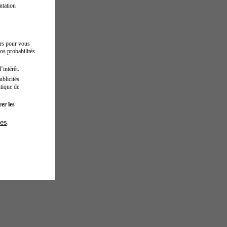
ntation
urs pour vous
os probabilités
’intérêt.
blicités
tique de
er les
ies
.