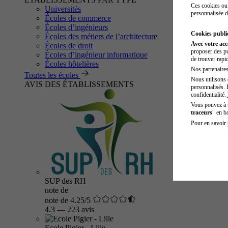
Ces cookies ou 
Universités
personnalisée d
Écoles de commerce
Écoles d’ingénieurs
Cookies public
Écoles des métiers de l’architecture
Avec votre ac
Écoles de droit
proposer des pu
Écoles d’ingénieur informatique
de trouver rapi
Écoles hôtelières
Nos partenaires 
Toutes les écoles
Nous utilisons 
AVIS DES ÉTABLISSEMENTS
personnalisés. 
confidentialité.
Vous pouvez à
traceurs
" en b
Pour en savoir 
SUP des RH
note de
note de 4.25/5
4.3
—
223 avis
Ecole Pigier - Lille