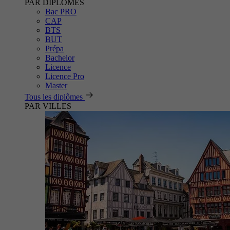
PAR DIPLÔMES
Bac PRO
CAP
BTS
BUT
Prépa
Bachelor
Licence
Licence Pro
Master
Tous les diplômes
PAR VILLES