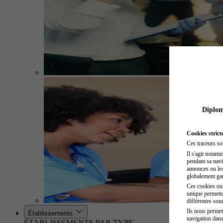
Diplome
Cookies strict
Ces traceurs so
Il s'agit notam
pendant sa navig
annonces ou les 
globalement gara
Ces cookies ou t
unique permetta
différentes sour
Ils nous permet
Établissements
navigation dans
ÉTABLISSEMENTS PAR TYPE