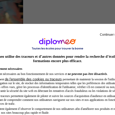
Continuer 
Inspecteur de police
o utilise des traceurs et d’autres données pour rendre la recherche d’écol
formations encore plus efficace.
ement nécessaires
nt nécessaires au bon fonctionnement de nos services et
ne peuvent pas être désactivés
.
de l'ensemble des cookies ou traceurs
ment
permettant de maintenir la session de l'utilis
ation sur le site, de stocker des informations temporaires telles que les préférences des utilisate
offres vues, gérer les processus d'identification de l'utilisateur, vérifier s'il est connecté ou non,
ntir la sécurité du site web en détectant les tentatives d'accès frauduleux ou les violations de sé
raceurs permettent également de piloter et suivre les sources d'acquisition d'audience en utilisan
nt de comprendre comment nos utilisateurs naviguent sur nos sites et nos applications en fonct
Secrétaire médicale
ces de trafic.
tent également d’observer le comportement de nos utilisateurs afin d'améliorer nos produits et r
 nos sites beaucoup plus rapide et fluide.