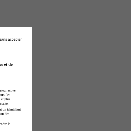
sans accepter
es et de
ateur active
urs, les
 et plus
curité.
t un identifiant
ion des
endre la