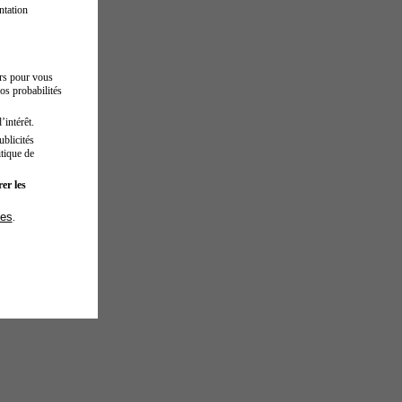
ntation
urs pour vous
os probabilités
’intérêt.
blicités
tique de
er les
ies
.