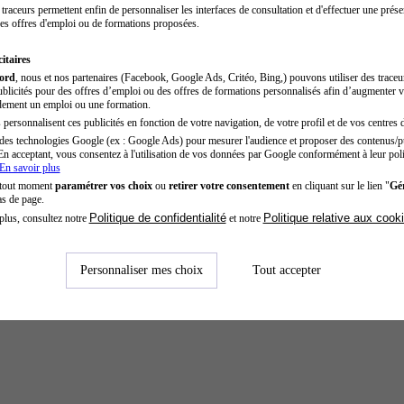
traceurs permettent enfin de personnaliser les interfaces de consultation et d'effectuer une prése
es offres d'emploi ou de formations proposées.
itaires
cord
, nous et nos partenaires (Facebook, Google Ads, Critéo, Bing,) pouvons utiliser des trace
blicités pour des offres d’emploi ou des offres de formations personnalisés afin d’augmenter v
dement un emploi ou une formation.
personnalisent ces publicités en fonction de votre navigation, de votre profil et de vos centres d
des technologies Google (ex : Google Ads) pour mesurer l'audience et proposer des contenus/pu
En acceptant, vous consentez à l'utilisation de vos données par Google conformément à leur poli
En savoir plus
 tout moment
paramétrer vos choix
ou
retirer votre consentement
en cliquant sur le lien "
Gér
as de page.
Politique de confidentialité
Politique relative aux cook
plus, consultez notre
et notre
Personnaliser mes choix
Tout accepter