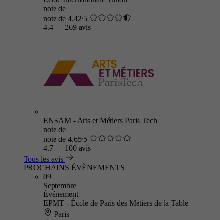
note de
note de 4.42/5
4.4
—
269 avis
ENSAM - Arts et Métiers Paris Tech
note de
note de 4.65/5
4.7
—
100 avis
Tous les avis
PROCHAINS ÉVÈNEMENTS
09
Septembre
Événement
EPMT - École de Paris des Métiers de la Table
Paris