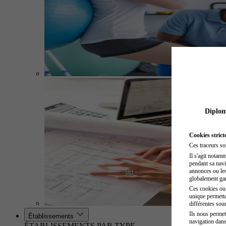
Diplome
Cookies strict
Ces traceurs so
Il s'agit notam
pendant sa navig
annonces ou les 
globalement gara
Ces cookies ou t
unique permetta
différentes sour
Ils nous permet
Établissements
navigation dans
ÉTABLISSEMENTS PAR TYPE