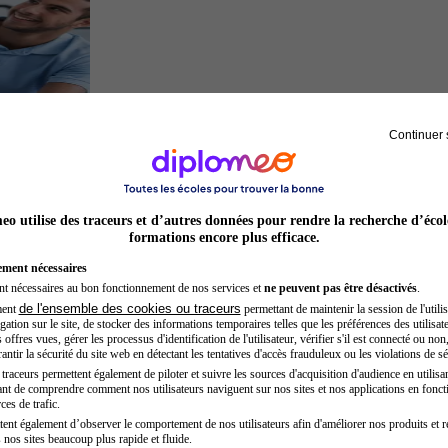
Continuer 
Kinésithérapeute sportif
o utilise des traceurs et d’autres données pour rendre la recherche d’écol
formations encore plus efficace.
ement nécessaires
nt nécessaires au bon fonctionnement de nos services et
ne peuvent pas être désactivés
.
de l'ensemble des cookies ou traceurs
ment
permettant de maintenir la session de l'utilis
ation sur le site, de stocker des informations temporaires telles que les préférences des utilisate
offres vues, gérer les processus d'identification de l'utilisateur, vérifier s'il est connecté ou non,
ntir la sécurité du site web en détectant les tentatives d'accès frauduleux ou les violations de sé
raceurs permettent également de piloter et suivre les sources d'acquisition d'audience en utilisan
nt de comprendre comment nos utilisateurs naviguent sur nos sites et nos applications en fonct
Architecte
ces de trafic.
tent également d’observer le comportement de nos utilisateurs afin d'améliorer nos produits et r
 nos sites beaucoup plus rapide et fluide.