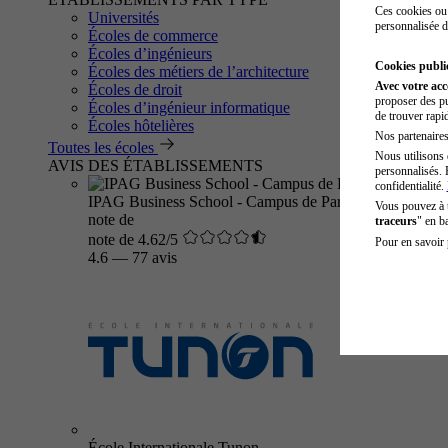
Ces cookies ou 
Universités
personnalisée d
Écoles de commerce
Écoles d’ingénieurs
Cookies public
Écoles des métiers de l’architecture
Avec votre ac
Écoles de droit
proposer des pu
Écoles d’ingénieur informatique
de trouver rapi
Écoles hôtelières
Nos partenaires 
Toutes les écoles
Nous utilisons 
AVIS DES ÉTABLISSEMENTS
personnalisés. 
confidentialité.
IPAG Business School - Campus de Paris
Vous pouvez à
note de
traceurs
" en b
note de 4.62/5
Pour en savoir 
4.6
—
77 avis
École Internationale Tunon