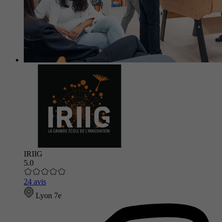
IRIIG
5.0
24 avis
Lyon 7e