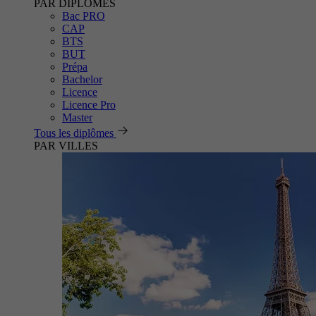
PAR DIPLÔMES
Bac PRO
CAP
BTS
BUT
Prépa
Bachelor
Licence
Licence Pro
Master
Tous les diplômes
PAR VILLES