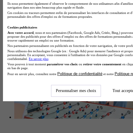
Ils nous permettent également d’observer le comportement de nos utilisateurs afin d'amélior
navigation dans nos sites beaucoup plus rapide et fluide.
Ces cookies ou traceurs permettent enfin de personnaliser les interfaces de consultation et d
personnalisée des offres d'emploi ou de formations proposées.
Centre de formation professionnelle
Voir l’établissement
Cookies publicitaires
Avec votre accord
, nous et nos partenaires (Facebook, Google Ads, Critéo, Bing,) pouvons 
proposer des publicités pour des offres d’emploi ou des offres de formations personnalisés
trouver rapidement un emploi ou une formation.
Nos partenaires personnalisent ces publicités en fonction de votre navigation, de votre profil
Nous utilisons des technologies Google (ex : Google Ads) pour mesurer l'audience et propos
personnalisés. En acceptant, vous consentez à l'utilisation de vos données par Google conf
confidentialité.
En savoir plus
Vous pouvez à tout moment
paramétrer vos choix
ou
retirer votre consentement
en cliqu
en bas de page.
Politique de confidentialité
Politique 
Pour en savoir plus, consultez notre
et notre
Personnaliser mes choix
Tout accept