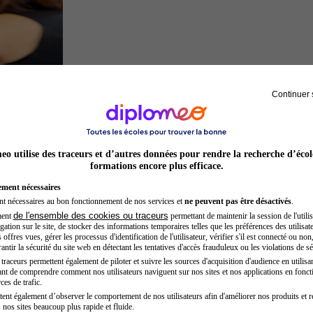
Continuer 
Préparateur physique
o utilise des traceurs et d’autres données pour rendre la recherche d’écol
formations encore plus efficace.
ement nécessaires
nt nécessaires au bon fonctionnement de nos services et
ne peuvent pas être désactivés
.
de l'ensemble des cookies ou traceurs
ment
permettant de maintenir la session de l'utilis
ation sur le site, de stocker des informations temporaires telles que les préférences des utilisate
offres vues, gérer les processus d'identification de l'utilisateur, vérifier s'il est connecté ou non,
ntir la sécurité du site web en détectant les tentatives d'accès frauduleux ou les violations de sé
raceurs permettent également de piloter et suivre les sources d'acquisition d'audience en utilisan
nt de comprendre comment nos utilisateurs naviguent sur nos sites et nos applications en fonct
Chef de projet
ces de trafic.
tent également d’observer le comportement de nos utilisateurs afin d'améliorer nos produits et r
 nos sites beaucoup plus rapide et fluide.