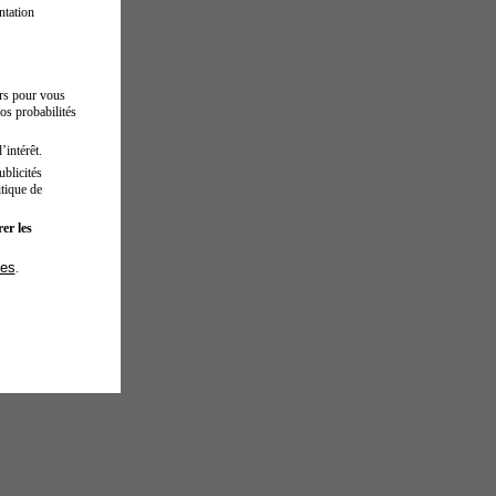
ntation
urs pour vous
os probabilités
’intérêt.
blicités
tique de
er les
ies
.