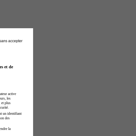
sans accepter
es et de
ateur active
urs, les
 et plus
curité.
t un identifiant
ion des
endre la