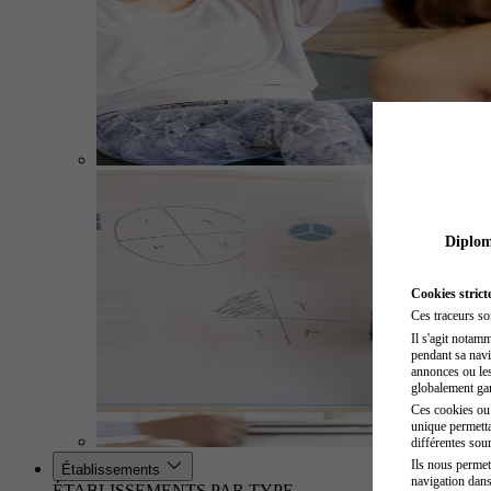
Diplome
Cookies strict
Ces traceurs so
Il s'agit notam
pendant sa navig
annonces ou les 
globalement gara
Ces cookies ou t
unique permetta
différentes sour
Ils nous permet
Établissements
navigation dans
ÉTABLISSEMENTS PAR TYPE