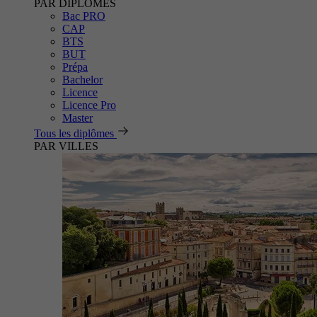
PAR DIPLÔMES
Bac PRO
CAP
BTS
BUT
Prépa
Bachelor
Licence
Licence Pro
Master
Tous les diplômes
PAR VILLES