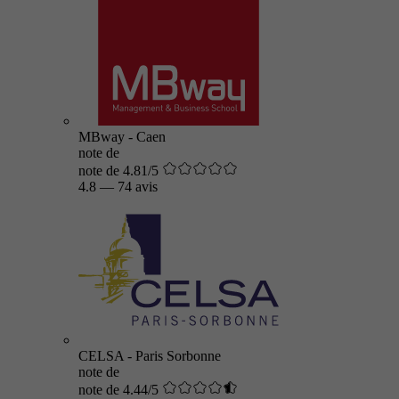
MBway - Caen
note de
note de 4.81/5
4.8
—
74 avis
CELSA - Paris Sorbonne
note de
note de 4.44/5