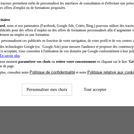
traceurs permettent enfin de personnaliser les interfaces de consultation et d'effectuer une prése
es offres d'emploi ou de formations proposées.
itaires
cord
, nous et nos partenaires (Facebook, Google Ads, Critéo, Bing,) pouvons utiliser des trace
blicités pour des offres d’emploi ou des offres de formations personnalisés afin d’augmenter v
dement un emploi ou une formation.
personnalisent ces publicités en fonction de votre navigation, de votre profil et de vos centres d
des technologies Google (ex : Google Ads) pour mesurer l'audience et proposer des contenus/pu
En acceptant, vous consentez à l'utilisation de vos données par Google conformément à leur poli
En savoir plus
 tout moment
paramétrer vos choix
ou
retirer votre consentement
en cliquant sur le lien "
Gér
as de page.
Politique de confidentialité
Politique relative aux cook
plus, consultez notre
et notre
Personnaliser mes choix
Tout accepter