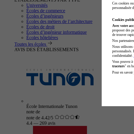
Ces cookies ou 
Universités
personnalisée d
Écoles de commerce
Écoles d’ingénieurs
Cookies public
Écoles des métiers de l’architecture
Avec votre ac
Écoles de droit
proposer des pu
Écoles d’ingénieur informatique
de trouver rapi
Écoles hôtelières
Nos partenaires 
Toutes les écoles
Nous utilisons 
AVIS DES ÉTABLISSEMENTS
personnalisés. 
confidentialité.
Vous pouvez à
traceurs
" en b
Pour en savoir 
École Internationale Tunon
note de
note de 4.42/5
4.4
—
269 avis