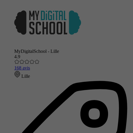
MyDigitalSchool - Lille
4.9
168 avis
Lille