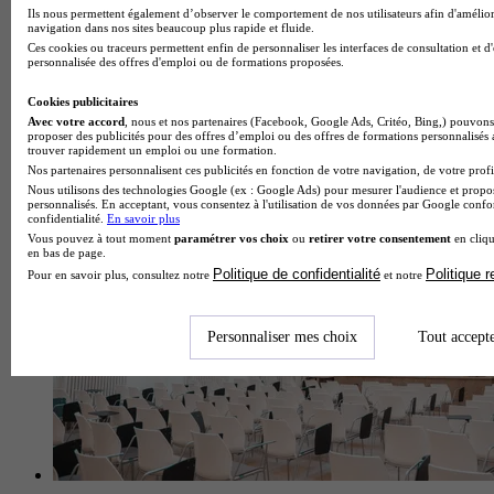
Ils nous permettent également d’observer le comportement de nos utilisateurs afin d'amélior
navigation dans nos sites beaucoup plus rapide et fluide.
Ces cookies ou traceurs permettent enfin de personnaliser les interfaces de consultation et d
personnalisée des offres d'emploi ou de formations proposées.
Cookies publicitaires
École de journalisme
Avec votre accord
, nous et nos partenaires (Facebook, Google Ads, Critéo, Bing,) pouvons 
Voir l’établissement
proposer des publicités pour des offres d’emploi ou des offres de formations personnalisés
trouver rapidement un emploi ou une formation.
Nos partenaires personnalisent ces publicités en fonction de votre navigation, de votre profil
Nous utilisons des technologies Google (ex : Google Ads) pour mesurer l'audience et propos
personnalisés. En acceptant, vous consentez à l'utilisation de vos données par Google conf
confidentialité.
En savoir plus
Vous pouvez à tout moment
paramétrer vos choix
ou
retirer votre consentement
en cliqu
en bas de page.
Politique de confidentialité
Politique 
Pour en savoir plus, consultez notre
et notre
Personnaliser mes choix
Tout accept