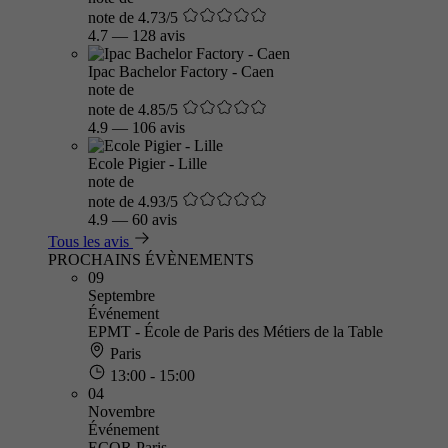
note de 4.73/5
4.7
—
128 avis
Ipac Bachelor Factory - Caen
note de
note de 4.85/5
4.9
—
106 avis
Ecole Pigier - Lille
note de
note de 4.93/5
4.9
—
60 avis
Tous les avis
PROCHAINS ÉVÈNEMENTS
09
Septembre
Événement
EPMT - École de Paris des Métiers de la Table
Paris
13:00 - 15:00
04
Novembre
Événement
ECOR Paris