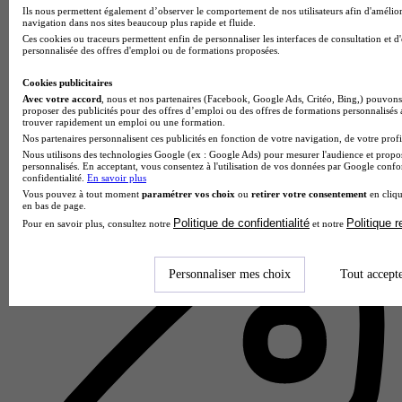
Ils nous permettent également d’observer le comportement de nos utilisateurs afin d'amélior
navigation dans nos sites beaucoup plus rapide et fluide.
Ces cookies ou traceurs permettent enfin de personnaliser les interfaces de consultation et d
personnalisée des offres d'emploi ou de formations proposées.
Cookies publicitaires
Avec votre accord
, nous et nos partenaires (Facebook, Google Ads, Critéo, Bing,) pouvons 
proposer des publicités pour des offres d’emploi ou des offres de formations personnalisés
trouver rapidement un emploi ou une formation.
Nos partenaires personnalisent ces publicités en fonction de votre navigation, de votre profil
Guardia Cybersecurity School - Paris
Nous utilisons des technologies Google (ex : Google Ads) pour mesurer l'audience et propos
personnalisés. En acceptant, vous consentez à l'utilisation de vos données par Google conf
5.0
confidentialité.
En savoir plus
Vous pouvez à tout moment
paramétrer vos choix
ou
retirer votre consentement
en cliqu
1 avis
en bas de page.
Politique de confidentialité
Politique 
Pour en savoir plus, consultez notre
et notre
Puteaux
Personnaliser mes choix
Tout accept