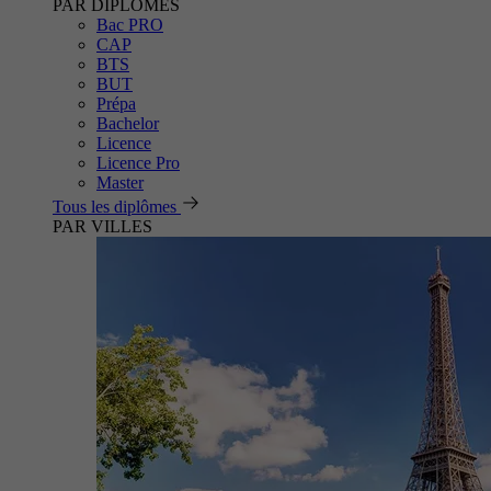
PAR DIPLÔMES
Bac PRO
CAP
BTS
BUT
Prépa
Bachelor
Licence
Licence Pro
Master
Tous les diplômes
PAR VILLES