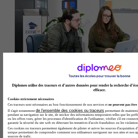
Diplomeo utilise des traceurs et d’autres données pour rendre la recherche d’éco
efficace.
Cookies strictement nécessaires
Ces traceurs sont nécessaires au bon fonctionnement de nos services et
ne peuvent pas être 
de l'ensemble des cookies ou traceurs
Il s'agit notamment
permettant de maintenir 
pendant sa navigation sur le site, de stocker des informations temporaires telles que les préf
ou les offres vues, gérer les processus d'identification de l'utilisateur, vérifier s'il est conn
garantir la sécurité du site web en détectant les tentatives d'accès frauduleux ou les violation
Ces cookies ou traceurs permettent également de piloter et suivre les sources d'acquisition d'
unique permettant de comprendre comment nos utilisateurs naviguent sur nos sites et nos ap
sources de trafic.
Icademie - Aix-Marseille