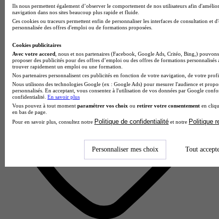
Ils nous permettent également d’observer le comportement de nos utilisateurs afin d'amélior
navigation dans nos sites beaucoup plus rapide et fluide.
Aucun avis
Ces cookies ou traceurs permettent enfin de personnaliser les interfaces de consultation et d
personnalisée des offres d'emploi ou de formations proposées.
Bouc-Bel-Air
Cookies publicitaires
Avec votre accord
, nous et nos partenaires (Facebook, Google Ads, Critéo, Bing,) pouvons 
proposer des publicités pour des offres d’emploi ou des offres de formations personnalisés
trouver rapidement un emploi ou une formation.
Nos partenaires personnalisent ces publicités en fonction de votre navigation, de votre profil
Nous utilisons des technologies Google (ex : Google Ads) pour mesurer l'audience et propos
personnalisés. En acceptant, vous consentez à l'utilisation de vos données par Google conf
confidentialité.
En savoir plus
Vous pouvez à tout moment
paramétrer vos choix
ou
retirer votre consentement
en cliqu
en bas de page.
Politique de confidentialité
Politique 
Pour en savoir plus, consultez notre
et notre
Personnaliser mes choix
Tout accept