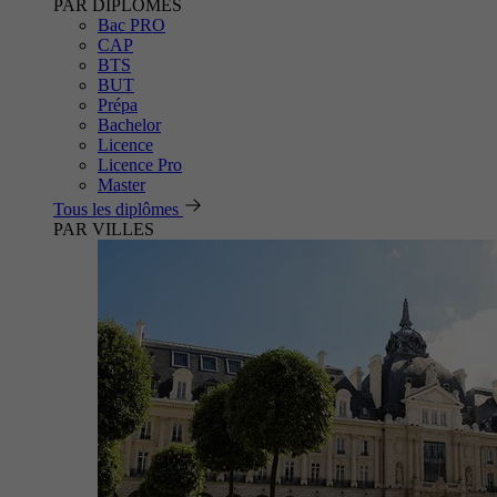
PAR DIPLÔMES
Bac PRO
CAP
BTS
BUT
Prépa
Bachelor
Licence
Licence Pro
Master
Tous les diplômes
PAR VILLES