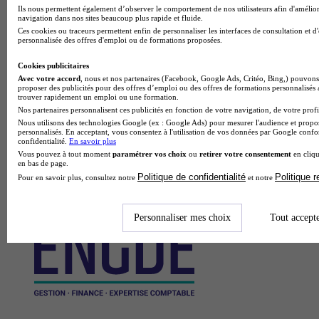
Ils nous permettent également d’observer le comportement de nos utilisateurs afin d'amélior
navigation dans nos sites beaucoup plus rapide et fluide.
Ces cookies ou traceurs permettent enfin de personnaliser les interfaces de consultation et d
personnalisée des offres d'emploi ou de formations proposées.
Cookies publicitaires
Avec votre accord
, nous et nos partenaires (Facebook, Google Ads, Critéo, Bing,) pouvons 
proposer des publicités pour des offres d’emploi ou des offres de formations personnalisés
trouver rapidement un emploi ou une formation.
Nos partenaires personnalisent ces publicités en fonction de votre navigation, de votre profil
Nous utilisons des technologies Google (ex : Google Ads) pour mesurer l'audience et propos
personnalisés. En acceptant, vous consentez à l'utilisation de vos données par Google conf
confidentialité.
En savoir plus
Vous pouvez à tout moment
paramétrer vos choix
ou
retirer votre consentement
en cliqu
en bas de page.
Politique de confidentialité
Politique 
Pour en savoir plus, consultez notre
et notre
Personnaliser mes choix
Tout accept