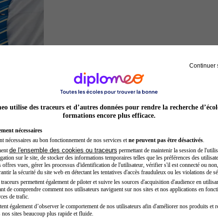
Continuer 
Hôtesse de l'air steward
o utilise des traceurs et d’autres données pour rendre la recherche d’écol
formations encore plus efficace.
ement nécessaires
nt nécessaires au bon fonctionnement de nos services et
ne peuvent pas être désactivés
.
de l'ensemble des cookies ou traceurs
ment
permettant de maintenir la session de l'utilis
ation sur le site, de stocker des informations temporaires telles que les préférences des utilisate
offres vues, gérer les processus d'identification de l'utilisateur, vérifier s'il est connecté ou non,
ntir la sécurité du site web en détectant les tentatives d'accès frauduleux ou les violations de sé
raceurs permettent également de piloter et suivre les sources d'acquisition d'audience en utilisan
nt de comprendre comment nos utilisateurs naviguent sur nos sites et nos applications en fonct
Préparateur physique
ces de trafic.
tent également d’observer le comportement de nos utilisateurs afin d'améliorer nos produits et r
 nos sites beaucoup plus rapide et fluide.