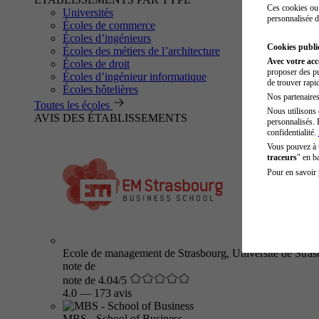
Ces cookies ou 
Universités
personnalisée d
Écoles de commerce
Écoles d’ingénieurs
Cookies public
Écoles des métiers de l’architecture
Avec votre ac
Écoles de droit
proposer des pu
Écoles d’ingénieur informatique
de trouver rapi
Écoles hôtelières
Nos partenaires 
Toutes les écoles
Nous utilisons 
AVIS DES ÉTABLISSEMENTS
personnalisés. 
confidentialité.
Vous pouvez à
traceurs
" en b
Pour en savoir 
Ecole de management de Strasbourg, Université de Stra
note de
note de 4.04/5
4.0
—
173 avis
MBS - School of Business