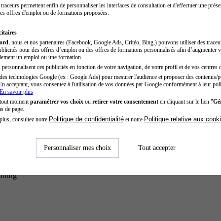
traceurs permettent enfin de personnaliser les interfaces de consultation et d'effectuer une prése
es offres d'emploi ou de formations proposées.
itaires
cord
, nous et nos partenaires (Facebook, Google Ads, Critéo, Bing,) pouvons utiliser des trace
blicités pour des offres d’emploi ou des offres de formations personnalisés afin d’augmenter v
dement un emploi ou une formation.
personnalisent ces publicités en fonction de votre navigation, de votre profil et de vos centres d
des technologies Google (ex : Google Ads) pour mesurer l'audience et proposer des contenus/pu
En acceptant, vous consentez à l'utilisation de vos données par Google conformément à leur poli
En savoir plus
 tout moment
paramétrer vos choix
ou
retirer votre consentement
en cliquant sur le lien "
Gér
as de page.
Politique de confidentialité
Politique relative aux cook
plus, consultez notre
et notre
Personnaliser mes choix
Tout accepter
sbourg