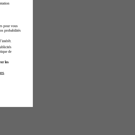
ntation
urs pour vous
os probabilités
’intérêt.
blicités
tique de
er les
ies
.