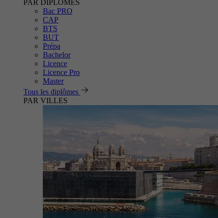
PAR DIPLÔMES
Bac PRO
CAP
BTS
BUT
Prépa
Bachelor
Licence
Licence Pro
Master
Tous les diplômes
PAR VILLES