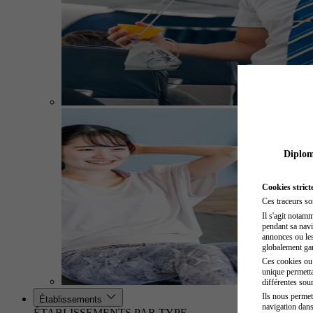
Diplome
Cookies strict
Ces traceurs so
Il s'agit notam
pendant sa navig
annonces ou les 
globalement gara
Ces cookies ou t
unique permetta
différentes sour
Ils nous permet
Établissements
navigation dans
ÉTABLISSEMENTS PAR TYPE