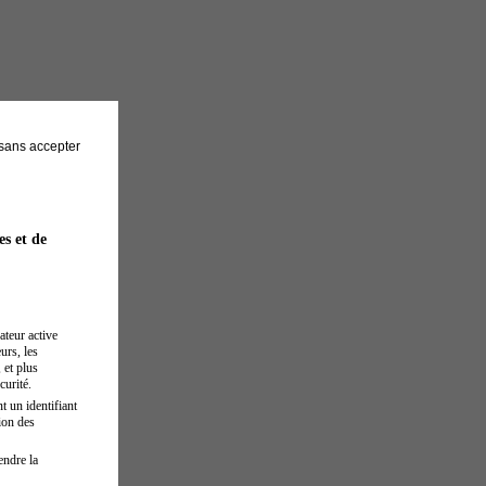
sans accepter
es et de
ateur active
urs, les
 et plus
curité.
t un identifiant
ion des
endre la