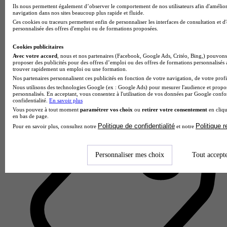
Ils nous permettent également d’observer le comportement de nos utilisateurs afin d'amélior
navigation dans nos sites beaucoup plus rapide et fluide.
Ces cookies ou traceurs permettent enfin de personnaliser les interfaces de consultation et d
personnalisée des offres d'emploi ou de formations proposées.
Cookies publicitaires
Guardia Cybersecurity School - Paris
Avec votre accord
, nous et nos partenaires (Facebook, Google Ads, Critéo, Bing,) pouvons 
5.0
proposer des publicités pour des offres d’emploi ou des offres de formations personnalisés
trouver rapidement un emploi ou une formation.
1 avis
Nos partenaires personnalisent ces publicités en fonction de votre navigation, de votre profil
Nous utilisons des technologies Google (ex : Google Ads) pour mesurer l'audience et propos
Puteaux
personnalisés. En acceptant, vous consentez à l'utilisation de vos données par Google conf
confidentialité.
En savoir plus
Vous pouvez à tout moment
paramétrer vos choix
ou
retirer votre consentement
en cliqu
en bas de page.
Politique de confidentialité
Politique 
Pour en savoir plus, consultez notre
et notre
Personnaliser mes choix
Tout accept