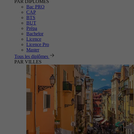
PAR DIPLÔMES
Bac PRO
CAP
BTS
BUT
Prépa
Bachelor
Licence
Licence Pro
Master
Tous les diplômes
PAR VILLES