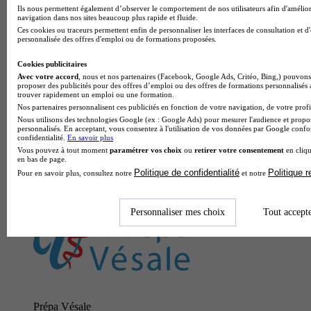
Ils nous permettent également d’observer le comportement de nos utilisateurs afin d'amélior
navigation dans nos sites beaucoup plus rapide et fluide.
Ces cookies ou traceurs permettent enfin de personnaliser les interfaces de consultation et d
personnalisée des offres d'emploi ou de formations proposées.
Cookies publicitaires
Avec votre accord
, nous et nos partenaires (Facebook, Google Ads, Critéo, Bing,) pouvons 
proposer des publicités pour des offres d’emploi ou des offres de formations personnalisés
trouver rapidement un emploi ou une formation.
Nos partenaires personnalisent ces publicités en fonction de votre navigation, de votre profil
Nous utilisons des technologies Google (ex : Google Ads) pour mesurer l'audience et propos
personnalisés. En acceptant, vous consentez à l'utilisation de vos données par Google conf
confidentialité.
En savoir plus
Vous pouvez à tout moment
paramétrer vos choix
ou
retirer votre consentement
en cliqu
en bas de page.
Politique de confidentialité
Politique 
Pour en savoir plus, consultez notre
et notre
Personnaliser mes choix
Tout accept
Prépa Vésale