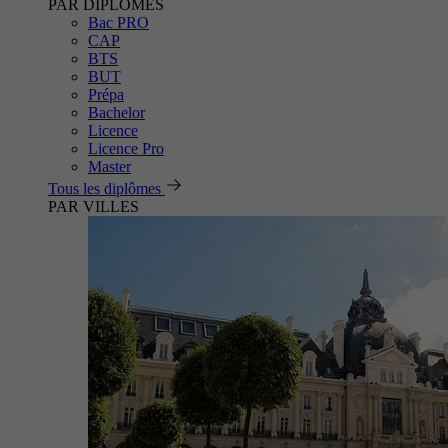
PAR DIPLÔMES
Bac PRO
CAP
BTS
BUT
Prépa
Bachelor
Licence
Licence Pro
Master
Tous les diplômes
PAR VILLES