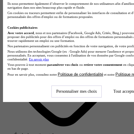
141 avis
Ils nous permettent également d’observer le comportement de nos utilisateurs afin d'amélior
navigation dans nos sites beaucoup plus rapide et fluide.
Montpellier
Ces cookies ou traceurs permettent enfin de personnaliser les interfaces de consultation et d
personnalisée des offres d'emploi ou de formations proposées.
Cookies publicitaires
Avec votre accord
, nous et nos partenaires (Facebook, Google Ads, Critéo, Bing,) pouvons 
proposer des publicités pour des offres d’emploi ou des offres de formations personnalisés
trouver rapidement un emploi ou une formation.
Nos partenaires personnalisent ces publicités en fonction de votre navigation, de votre profil
Nous utilisons des technologies Google (ex : Google Ads) pour mesurer l'audience et propos
personnalisés. En acceptant, vous consentez à l'utilisation de vos données par Google conf
confidentialité.
En savoir plus
Vous pouvez à tout moment
paramétrer vos choix
ou
retirer votre consentement
en cliqu
en bas de page.
Politique de confidentialité
Politique 
Pour en savoir plus, consultez notre
et notre
Personnaliser mes choix
Tout accept