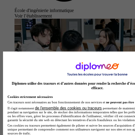
École d'ingénierie informatique
Voir l’établissement
Diplomeo utilise des traceurs et d’autres données pour rendre la recherche d’éco
efficace.
Cookies strictement nécessaires
Ces traceurs sont nécessaires au bon fonctionnement de nos services et
ne peuvent pas être 
de l'ensemble des cookies ou traceurs
Il s'agit notamment
permettant de maintenir 
pendant sa navigation sur le site, de stocker des informations temporaires telles que les préf
ou les offres vues, gérer les processus d'identification de l'utilisateur, vérifier s'il est conn
garantir la sécurité du site web en détectant les tentatives d'accès frauduleux ou les violation
MBS - School of Business
Ces cookies ou traceurs permettent également de piloter et suivre les sources d'acquisition d'
4.3
unique permettant de comprendre comment nos utilisateurs naviguent sur nos sites et nos ap
sources de trafic.