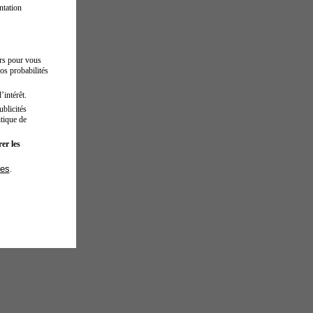
ntation
urs pour vous
os probabilités
’intérêt.
blicités
tique de
er les
ies
.