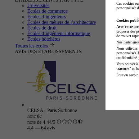
Ces cookies ou 
Universités
personnalisée d
Écoles de commerce
Écoles d’ingénieurs
Cookies public
Écoles des métiers de l’architecture
Avec votre ac
Écoles de droit
proposer des pu
Écoles d’ingénieur informatique
de trouver rapi
Écoles hôtelières
Nos partenaires 
Toutes les écoles
Nous utilisons 
AVIS DES ÉTABLISSEMENTS
personnalisés. 
confidentialité.
Vous pouvez à
traceurs
" en b
Pour en savoir 
CELSA - Paris Sorbonne
note de
note de 4.44/5
4.4
—
64 avis