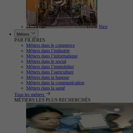
Nice
Métiers
PAR FILIÈRES
Métiers dans le commerce
Métiers dans l’industrie
Métiers dans l’informatique
Métiers dans le social
Métiers dans l’immobilier
Métiers dans l’agriculture
Métiers dans la banque
Métiers dans la communication
Métiers dans la santé
Tous les métiers
MÉTIERS LES PLUS RECHERCHÉS