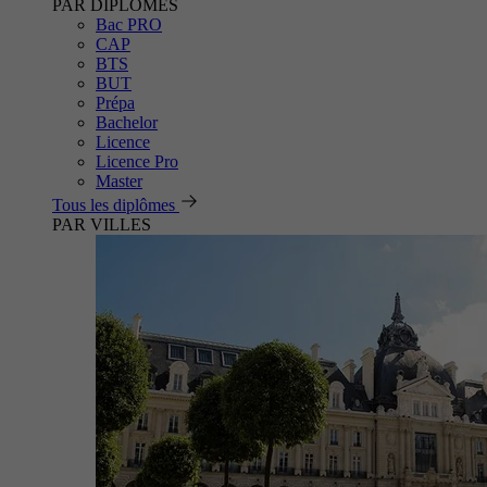
PAR DIPLÔMES
Bac PRO
CAP
BTS
BUT
Prépa
Bachelor
Licence
Licence Pro
Master
Tous les diplômes
PAR VILLES