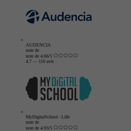
AUDENCIA
note de
note de 4.66/5
4.7
—
116 avis
MyDigitalSchool - Lille
note de
note de 4.93/5