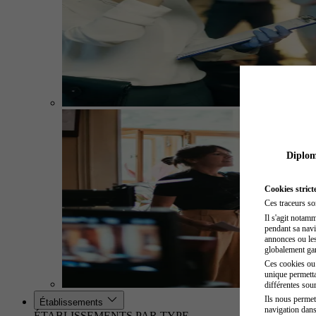
Diplome
Cookies strict
Ces traceurs so
Il s'agit notam
pendant sa navig
annonces ou les 
globalement gara
Ces cookies ou t
unique permetta
différentes sour
Ils nous permet
Établissements
navigation dans
ÉTABLISSEMENTS PAR TYPE