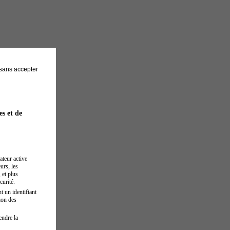
sans accepter
es et de
ateur active
urs, les
 et plus
curité.
t un identifiant
ion des
endre la