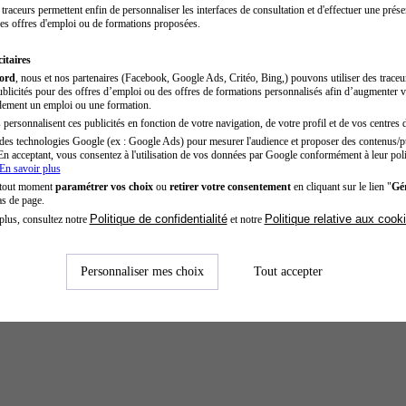
traceurs permettent enfin de personnaliser les interfaces de consultation et d'effectuer une prése
es offres d'emploi ou de formations proposées.
itaires
cord
, nous et nos partenaires (Facebook, Google Ads, Critéo, Bing,) pouvons utiliser des trace
blicités pour des offres d’emploi ou des offres de formations personnalisés afin d’augmenter v
dement un emploi ou une formation.
personnalisent ces publicités en fonction de votre navigation, de votre profil et de vos centres d
des technologies Google (ex : Google Ads) pour mesurer l'audience et proposer des contenus/pu
En acceptant, vous consentez à l'utilisation de vos données par Google conformément à leur poli
En savoir plus
 tout moment
paramétrer vos choix
ou
retirer votre consentement
en cliquant sur le lien "
Gér
as de page.
Politique de confidentialité
Politique relative aux cook
plus, consultez notre
et notre
Personnaliser mes choix
Tout accepter