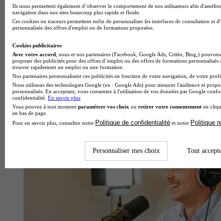
Ils nous permettent également d’observer le comportement de nos utilisateurs afin d'amélior
navigation dans nos sites beaucoup plus rapide et fluide.
Ces cookies ou traceurs permettent enfin de personnaliser les interfaces de consultation et d
personnalisée des offres d'emploi ou de formations proposées.
Cookies publicitaires
Avec votre accord
, nous et nos partenaires (Facebook, Google Ads, Critéo, Bing,) pouvons 
proposer des publicités pour des offres d’emploi ou des offres de formations personnalisés
trouver rapidement un emploi ou une formation.
Nos partenaires personnalisent ces publicités en fonction de votre navigation, de votre profil
Nous utilisons des technologies Google (ex : Google Ads) pour mesurer l'audience et propos
personnalisés. En acceptant, vous consentez à l'utilisation de vos données par Google conf
confidentialité.
En savoir plus
Vous pouvez à tout moment
paramétrer vos choix
ou
retirer votre consentement
en cliqu
en bas de page.
École de gestion et de commerce
Politique de confidentialité
Politique 
Pour en savoir plus, consultez notre
et notre
Voir l’établissement
Personnaliser mes choix
Tout accept