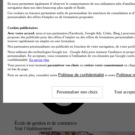
Ils nous permettent également d’observer le comportement de nos utilisateurs afin d'amélior
navigation dans nos sites beaucoup plus rapide et fluide.
Ces cookies ou traceurs permettent enfin de personnaliser les interfaces de consultation et d
personnalisée des offres d'emploi ou de formations proposées.
Cookies publicitaires
Avec votre accord
, nous et nos partenaires (Facebook, Google Ads, Critéo, Bing,) pouvons 
proposer des publicités pour des offres d’emploi ou des offres de formations personnalisés
trouver rapidement un emploi ou une formation.
Nos partenaires personnalisent ces publicités en fonction de votre navigation, de votre profil
Nous utilisons des technologies Google (ex : Google Ads) pour mesurer l'audience et propos
personnalisés. En acceptant, vous consentez à l'utilisation de vos données par Google conf
confidentialité.
En savoir plus
Vous pouvez à tout moment
paramétrer vos choix
ou
retirer votre consentement
en cliqu
en bas de page.
Politique de confidentialité
Politique 
Pour en savoir plus, consultez notre
et notre
Personnaliser mes choix
Tout accept
École de gestion et de commerce
Voir l’établissement