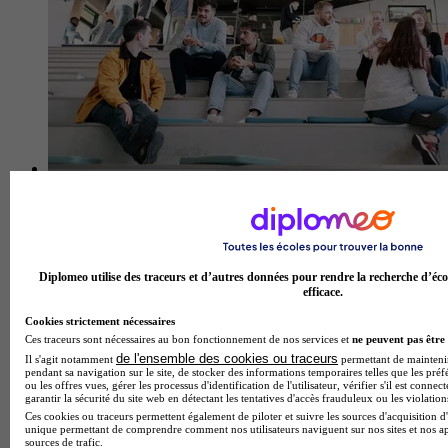
Diplomeo utilise des traceurs et d’autres données pour rendre la recherche d’éco
efficace.
Cookies strictement nécessaires
Ces traceurs sont nécessaires au bon fonctionnement de nos services et
ne peuvent pas être 
IFAG - Rennes
de l'ensemble des cookies ou traceurs
Il s'agit notamment
permettant de maintenir 
pendant sa navigation sur le site, de stocker des informations temporaires telles que les préf
4.8
ou les offres vues, gérer les processus d'identification de l'utilisateur, vérifier s'il est conn
garantir la sécurité du site web en détectant les tentatives d'accès frauduleux ou les violation
12 avis
Ces cookies ou traceurs permettent également de piloter et suivre les sources d'acquisition d'
unique permettant de comprendre comment nos utilisateurs naviguent sur nos sites et nos ap
Rennes
sources de trafic.