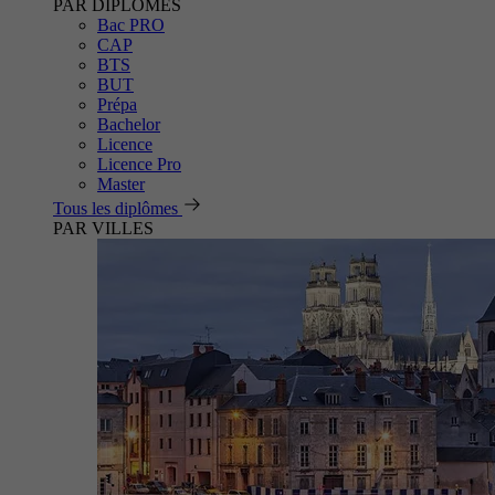
PAR DIPLÔMES
Bac PRO
CAP
BTS
BUT
Prépa
Bachelor
Licence
Licence Pro
Master
Tous les diplômes
PAR VILLES